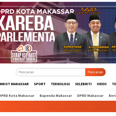
Pencarian
EMKOT MAKASSAR
SPORT
TEKNOLOGI
SELEBRITI
VIDEO
T
DPRD Kota Makassar
Bapenda Makassar
DPRD Makassar
Ber