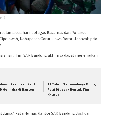
admin s
situs ju
bonus s
one)
pakar p
prediks
 selama dua hari, petugas Basarnas dan Polairud
Cipalawah, Kabupaten Garut, Jawa Barat. Jenazah pria
s.
ma 2 hari, Tim SAR Bandung akhirnya dapat menemukan
abowo Resmikan Kantor
14 Tahun Terbunuhnya Munir,
D Gerindra di Banten
Polri Didesak Bentuk Tim
Khusus
 dunia,” kata Humas Kantor SAR Bandung Joshua