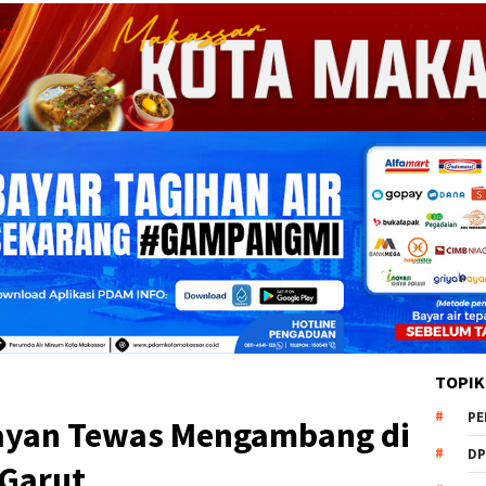
TOPIK
PE
elayan Tewas Mengambang di
DP
 Garut