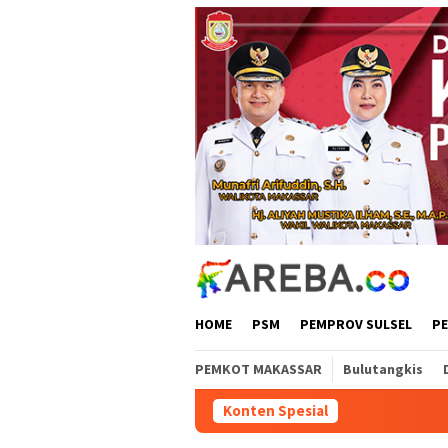
Loncat
ke
konten
HOME
PSM
PEMPROV SULSEL
P
PEMKOT MAKASSAR
Bulutangkis
Konten Spesial