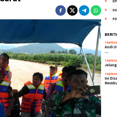
DP
DA
PD
BERIT
TANPA K
Andi U
…
TANPA K
Jelang
TANPA K
Ini Di
Memb
scatter
maxwin 
pola ru