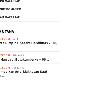
RD MAKASSAR
NNY POMANTO
AM MAKASSAR
A UTAMA
ATEGORI
Mei 4
tta Pimpin Upacara Hardiknas 2026,
ATEGORI
Februari 3
 Hari Jadi Bulukumba ke – 66…
ATEGORI
Januari 31
sampaikan Andi Makkasau Saat
u…
 hitam mahjong rekomendasi
slot online
mus slot gacor