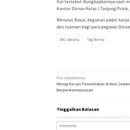
Hal tersebut diungkapkannya saat m
Kantor Disnav Kelas I Tanjung Priok,
Menurut Basar, kegiatan padat karya
dan nyaman bagi para pegawai Disnav
DKI Jakarta
Tag Berita
Navigasi
Pos sebelumnya
Menag Kecam Penembakan di New Zealand
pos
Berperikemanusiaan!
Tinggalkan Balasan
Alamat email Anda tidak akan dipublikasikan.
Ru