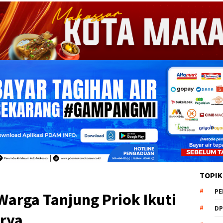
TOPIK
PE
 Warga Tanjung Priok Ikuti
DP
rya