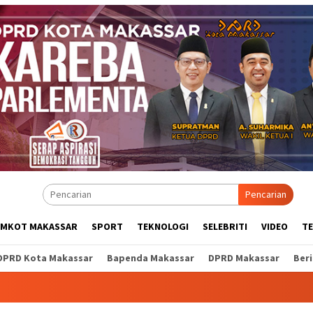
Pencarian
EMKOT MAKASSAR
SPORT
TEKNOLOGI
SELEBRITI
VIDEO
T
DPRD Kota Makassar
Bapenda Makassar
DPRD Makassar
Ber