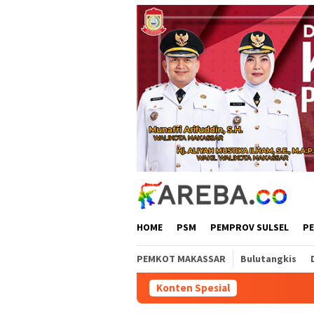
Loncat
ke
konten
HOME
PSM
PEMPROV SULSEL
P
PEMKOT MAKASSAR
Bulutangkis
Konten Spesial