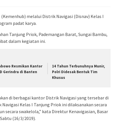
admin s
situs ju
Kemenhub) melalui Distrik Navigasi (Disnav) Kelas I
bonus s
ogram padat karya.
pakar p
prediks
urahan Tanjung Priok, Pademangan Barat, Sungai Bambu,
ibat dalam kegiatan ini.
abowo Resmikan Kantor
14 Tahun Terbunuhnya Munir,
D Gerindra di Banten
Polri Didesak Bentuk Tim
Khusus
an di berbagai kantor Distrik Navigasi yang tersebar di
k Navigasi Kelas I Tanjung Priok ini dilaksanakan secara
n secara swakelola,” kata Direktur Kenavigasian, Basar
Sabtu (16/3/2019).