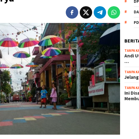
DP
DA
PD
BERIT
TANPA K
Andi U
…
TANPA K
Jelang
TANPA K
Ini Di
Memb
scatter
maxwin 
pola ru