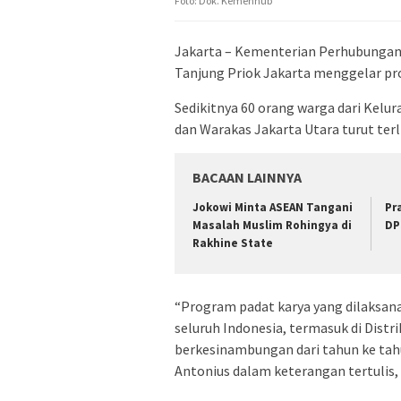
Foto: Dok. Kemenhub
Jakarta – Kementerian Perhubungan (
Tanjung Priok Jakarta menggelar pr
Sedikitnya 60 orang warga dari Kel
dan Warakas Jakarta Utara turut terl
BACAAN LAINNYA
Jokowi Minta ASEAN Tangani
Pr
Masalah Muslim Rohingya di
DP
Rakhine State
“Program padat karya yang dilaksanak
seluruh Indonesia, termasuk di Distri
berkesinambungan dari tahun ke tahu
Antonius dalam keterangan tertulis, 