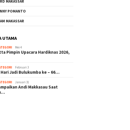
RD MAKASSAR
NNY POMANTO
AM MAKASSAR
A UTAMA
ATEGORI
Mei 4
tta Pimpin Upacara Hardiknas 2026,
ATEGORI
Februari 3
 Hari Jadi Bulukumba ke – 66…
ATEGORI
Januari 31
sampaikan Andi Makkasau Saat
u…
 hitam mahjong rekomendasi
slot online
mus slot gacor