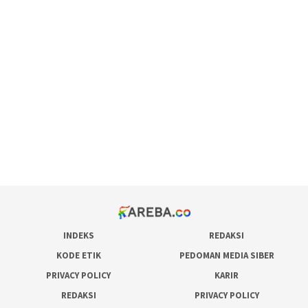
scatter hitam mahjong rekomendasi
maxwin slot online
pola rumus slot gacor
admin slot gacor
situs judi online
bonus scatter hitam mahjong
pakar pola gacor slot online
prediksi juara taruhan bola
INDEKS
REDAKSI
KODE ETIK
PEDOMAN MEDIA SIBER
PRIVACY POLICY
KARIR
REDAKSI
PRIVACY POLICY