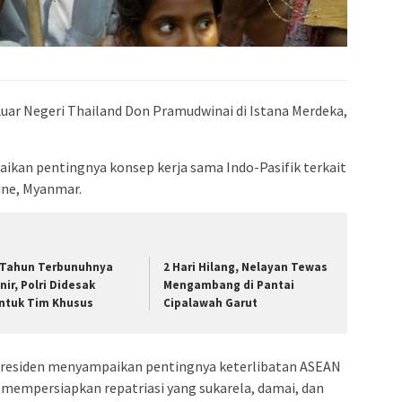
admin s
situs ju
bonus s
pakar p
prediks
uar Negeri Thailand Don Pramudwinai di Istana Merdeka,
an pentingnya konsep kerja sama Indo-Pasifik terkait
ine, Myanmar.
 Tahun Terbunuhnya
2 Hari Hilang, Nelayan Tewas
nir, Polri Didesak
Mengambang di Pantai
ntuk Tim Khusus
Cipalawah Garut
Presiden menyampaikan pentingnya keterlibatan ASEAN
empersiapkan repatriasi yang sukarela, damai, dan