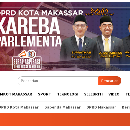
Pencarian
EMKOT MAKASSAR
SPORT
TEKNOLOGI
SELEBRITI
VIDEO
T
DPRD Kota Makassar
Bapenda Makassar
DPRD Makassar
Ber