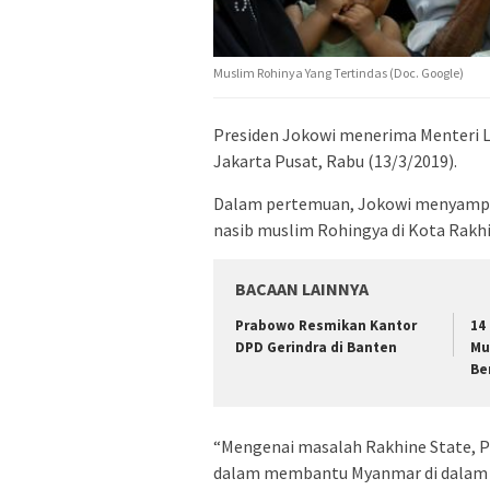
Muslim Rohinya Yang Tertindas (Doc. Google)
Presiden Jokowi menerima Menteri L
Jakarta Pusat, Rabu (13/3/2019).
Dalam pertemuan, Jokowi menyampaik
nasib muslim Rohingya di Kota Rakh
BACAAN LAINNYA
Prabowo Resmikan Kantor
14
DPD Gerindra di Banten
Mu
Be
“Mengenai masalah Rakhine State, 
dalam membantu Myanmar di dalam m