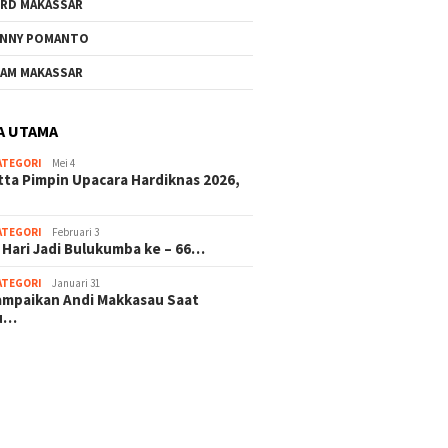
RD MAKASSAR
NNY POMANTO
AM MAKASSAR
A UTAMA
ATEGORI
Mei 4
tta Pimpin Upacara Hardiknas 2026,
ATEGORI
Februari 3
 Hari Jadi Bulukumba ke – 66…
ATEGORI
Januari 31
sampaikan Andi Makkasau Saat
u…
 hitam mahjong rekomendasi
slot online
mus slot gacor