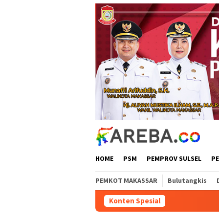
Loncat
ke
konten
HOME
PSM
PEMPROV SULSEL
P
PEMKOT MAKASSAR
Bulutangkis
Konten Spesial