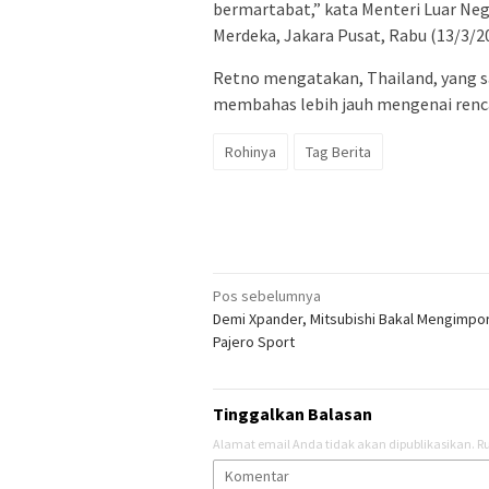
bermartabat,” kata Menteri Luar Neg
Merdeka, Jakara Pusat, Rabu (13/3/20
Retno mengatakan, Thailand, yang s
membahas lebih jauh mengenai renca
Rohinya
Tag Berita
Navigasi
Pos sebelumnya
Demi Xpander, Mitsubishi Bakal Mengimpo
pos
Pajero Sport
Tinggalkan Balasan
Alamat email Anda tidak akan dipublikasikan.
Ru