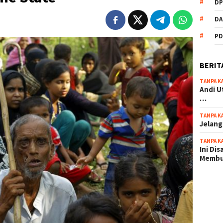
DP
DA
PD
BERIT
TANPA K
Andi U
…
TANPA K
Jelang
TANPA K
Ini Di
Memb
scatter
maxwin 
pola ru