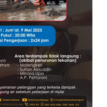
admin s
situs ju
bonus s
pakar p
prediks