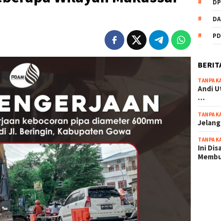
DP
DA
PD
BERIT
TANPA K
Andi U
…
TANPA K
Jelang
TANPA K
Ini Di
Memb
scatter
maxwin 
pola ru