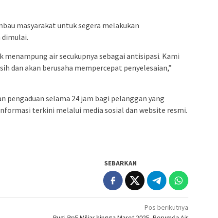
mbau masyarakat untuk segera melakukan
dimulai.
 menampung air secukupnya sebagai antisipasi. Kami
rsih dan akan berusaha mempercepat penyelesaian,”
n pengaduan selama 24 jam bagi pelanggan yang
formasi terkini melalui media sosial dan website resmi.
SEBARKAN
Pos berikutnya
Rugi Rp5 Miliar hingga Maret 2025, Perumda Air