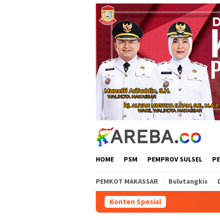
Loncat
ke
konten
HOME
PSM
PEMPROV SULSEL
P
PEMKOT MAKASSAR
Bulutangkis
Konten Spesial