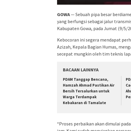
GOWA
— Sebuah pipa besar berdiam
yang berfungsi sebagai jalur transm
Kabupaten Gowa, pada Jumat (9/5/20
Kebocoran ini segera mendapat perh
Azizah, Kepala Bagian Humas, meng
secepat mungkin oleh tim teknis la
BACAAN LAINNYA
PDAM Tanggap Bencana,
PD
Hamzah Ahmad Pastikan Air
Ca
Bersih Tersalurkan untuk
Ah
Warga Terdampak
Pe
Kebakaran di Tamalate
“Proses perbaikan akan dimulai pada 
jam. Kami sudah menyiapkan persone