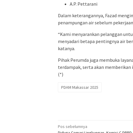
A.P. Pettarani
Dalam keterangannya, Fazad mengi
penampungan air sebelum pekerjaan 
“Kami menyarankan pelanggan untuk
menyadari betapa pentingnya air be
katanya.
Pihak Perumda juga membuka layana
terdampak, serta akan memberikan in
(*)
PDAM Makassar 2025
Navigasi
Pos sebelumnya
Diduga Cemari Lingkungan, Komisi C DPRD