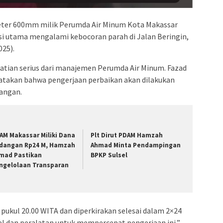
eter 600mm milik Perumda Air Minum Kota Makassar
isi utama mengalami kebocoran parah di Jalan Beringin,
25).
atian serius dari manajemen Perumda Air Minum. Fazad
atakan bahwa pengerjaan perbaikan akan dilakukan
pangan.
AM Makassar Miliki Dana
Plt Dirut PDAM Hamzah
dangan Rp24 M, Hamzah
Ahmad Minta Pendampingan
mad Pastikan
BPKP Sulsel
ngelolaan Transparan
pukul 20.00 WITA dan diperkirakan selesai dalam 2×24
l dan peralatan untuk mempercepat pengerjaan ini,”