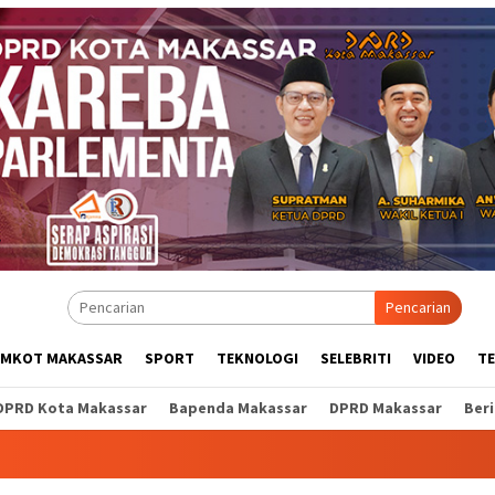
Pencarian
EMKOT MAKASSAR
SPORT
TEKNOLOGI
SELEBRITI
VIDEO
T
DPRD Kota Makassar
Bapenda Makassar
DPRD Makassar
Ber