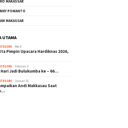
RD MAKASSAR
NNY POMANTO
AM MAKASSAR
A UTAMA
ATEGORI
Mei 4
tta Pimpin Upacara Hardiknas 2026,
ATEGORI
Februari 3
 Hari Jadi Bulukumba ke – 66…
ATEGORI
Januari 31
sampaikan Andi Makkasau Saat
u…
 hitam mahjong rekomendasi
slot online
mus slot gacor