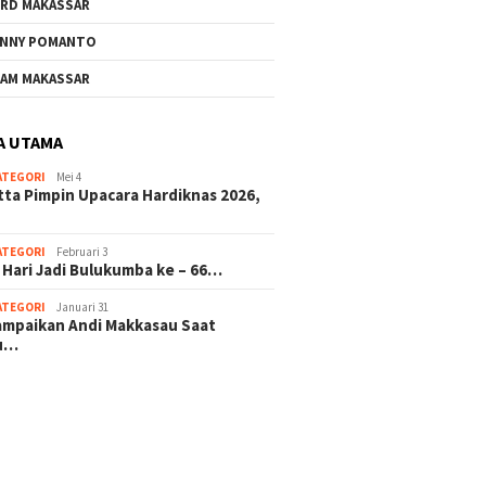
RD MAKASSAR
NNY POMANTO
AM MAKASSAR
A UTAMA
ATEGORI
Mei 4
tta Pimpin Upacara Hardiknas 2026,
ATEGORI
Februari 3
 Hari Jadi Bulukumba ke – 66…
ATEGORI
Januari 31
sampaikan Andi Makkasau Saat
u…
 hitam mahjong rekomendasi
slot online
mus slot gacor