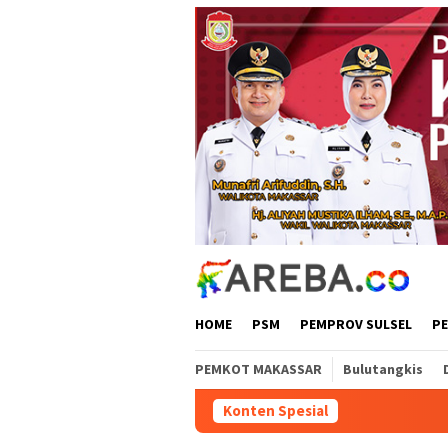
Loncat
ke
konten
HOME
PSM
PEMPROV SULSEL
P
PEMKOT MAKASSAR
Bulutangkis
Konten Spesial