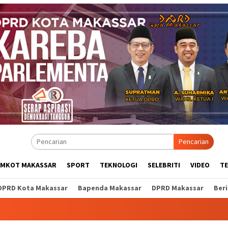
Pencarian
EMKOT MAKASSAR
SPORT
TEKNOLOGI
SELEBRITI
VIDEO
T
DPRD Kota Makassar
Bapenda Makassar
DPRD Makassar
Ber