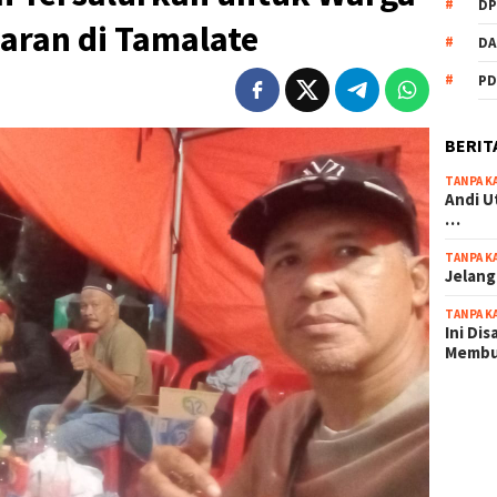
DP
ran di Tamalate
DA
PD
BERIT
TANPA K
Andi U
…
TANPA K
Jelang
TANPA K
Ini Di
Memb
scatter
maxwin 
pola ru