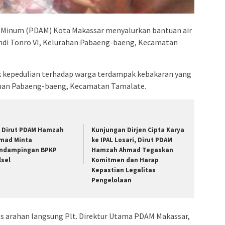
admin s
situs ju
bonus s
 Minum (PDAM) Kota Makassar menyalurkan bantuan air
 Andi Tonro VI, Kelurahan Pabaeng-baeng, Kecamatan
pakar p
prediks
 kepedulian terhadap warga terdampak kebakaran yang
urahan Pabaeng-baeng, Kecamatan Tamalate.
t Dirut PDAM Hamzah
Kunjungan Dirjen Cipta Karya
mad Minta
ke IPAL Losari, Dirut PDAM
ndampingan BPKP
Hamzah Ahmad Tegaskan
lsel
Komitmen dan Harap
Kepastian Legalitas
Pengelolaan
as arahan langsung Plt. Direktur Utama PDAM Makassar,