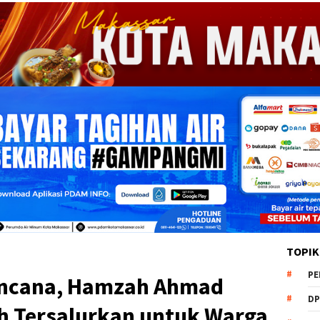
TOPIK
PE
ncana, Hamzah Ahmad
DP
ih Tersalurkan untuk Warga