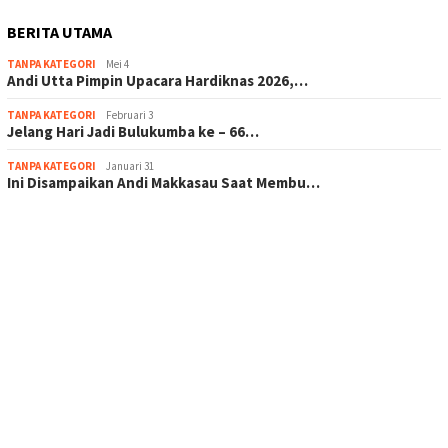
BERITA UTAMA
TANPA KATEGORI
Mei 4
Andi Utta Pimpin Upacara Hardiknas 2026,…
TANPA KATEGORI
Februari 3
Jelang Hari Jadi Bulukumba ke – 66…
TANPA KATEGORI
Januari 31
Ini Disampaikan Andi Makkasau Saat Membu…
scatter hitam mahjong rekomendasi
maxwin slot online
pola rumus slot gacor
admin slot gacor
situs judi online
bonus scatter hitam mahjong
pakar pola gacor slot online
prediksi juara taruhan bola