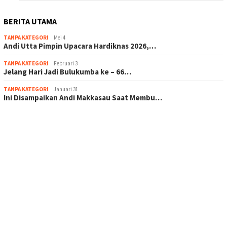
BERITA UTAMA
TANPA KATEGORI
Mei 4
Andi Utta Pimpin Upacara Hardiknas 2026,…
TANPA KATEGORI
Februari 3
Jelang Hari Jadi Bulukumba ke – 66…
TANPA KATEGORI
Januari 31
Ini Disampaikan Andi Makkasau Saat Membu…
scatter hitam mahjong rekomendasi
maxwin slot online
pola rumus slot gacor
admin slot gacor
situs judi online
bonus scatter hitam mahjong
pakar pola gacor slot online
prediksi juara taruhan bola