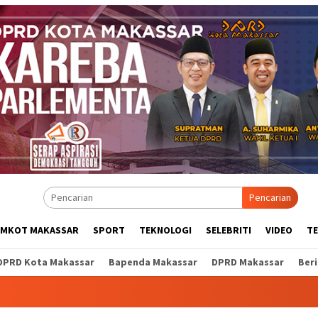
Pencarian
EMKOT MAKASSAR
SPORT
TEKNOLOGI
SELEBRITI
VIDEO
T
DPRD Kota Makassar
Bapenda Makassar
DPRD Makassar
Ber