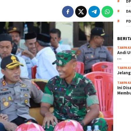
DP
DA
PD
BERIT
TANPA K
Andi U
…
TANPA K
Jelang
TANPA K
Ini Di
Memb
scatter
maxwin 
pola ru