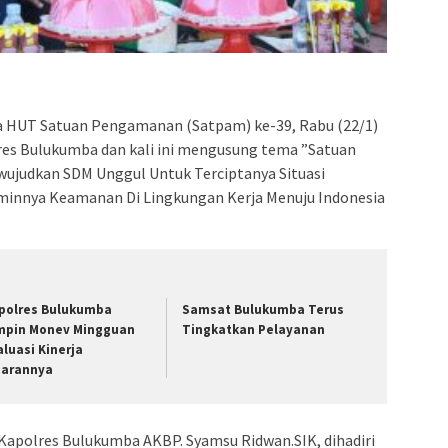
admin s
situs ju
bonus s
pakar p
prediks
 HUT Satuan Pengamanan (Satpam) ke-39, Rabu (22/1)
res Bulukumba dan kali ini mengusung tema ”Satuan
judkan SDM Unggul Untuk Terciptanya Situasi
minnya Keamanan Di Lingkungan Kerja Menuju Indonesia
polres Bulukumba
Samsat Bulukumba Terus
mpin Monev Mingguan
Tingkatkan Pelayanan
aluasi Kinerja
jarannya
 Kapolres Bulukumba AKBP. Syamsu Ridwan.SIK, dihadiri