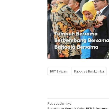
HUT Satpam
Kapolres Bulukumba
Navigasi
Pos sebelumnya
Pernyataan Menarik Ketua PKB Bulukumb