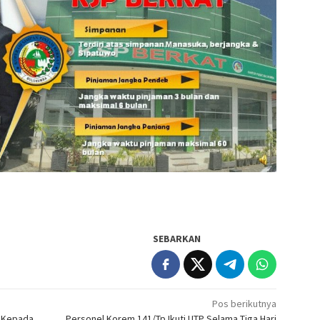
SEBARKAN
Pos berikutnya
a Kepada
Personel Korem 141/Tp Ikuti UTP Selama Tiga Hari