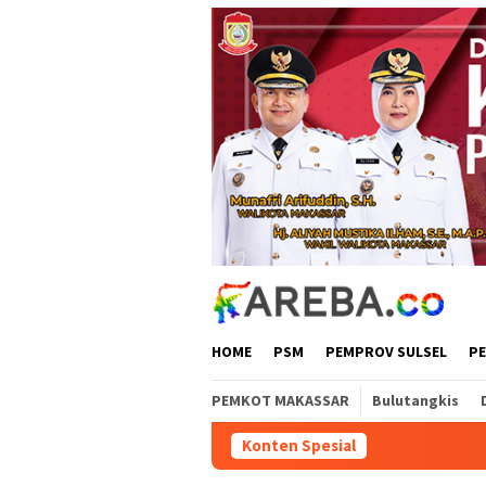
Loncat
ke
konten
HOME
PSM
PEMPROV SULSEL
P
PEMKOT MAKASSAR
Bulutangkis
Konten Spesial