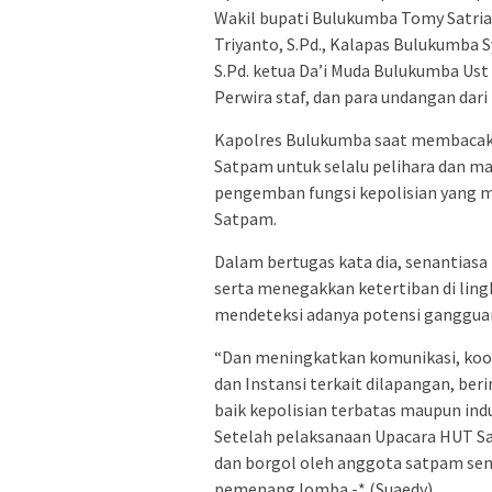
Wakil bupati Bulukumba Tomy Satria 
Triyanto, S.Pd., Kalapas Bulukumba 
S.Pd. ketua Da’i Muda Bulukumba Ust
Perwira staf, dan para undangan dari i
Kapolres Bulukumba saat membacakan
Satpam untuk selalu pelihara dan m
pengemban fungsi kepolisian yang 
Satpam.
Dalam bertugas kata dia, senantias
serta menegakkan ketertiban di lin
mendeteksi adanya potensi gangguan 
“Dan meningkatkan komunikasi, koor
dan Instansi terkait dilapangan, be
baik kepolisian terbatas maupun indu
Setelah pelaksanaan Upacara HUT 
dan borgol oleh anggota satpam send
pemenang lomba.-* (Suaedy)