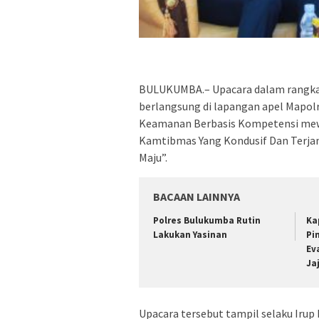
BULUKUMBA.– Upacara dalam rangka
berlangsung di lapangan apel Mapol
Keamanan Berbasis Kompetensi mewu
Kamtibmas Yang Kondusif Dan Terja
Maju”.
BACAAN LAINNYA
Polres Bulukumba Rutin
Ka
Lakukan Yasinan
Pi
Ev
Ja
Upacara tersebut tampil selaku Irup