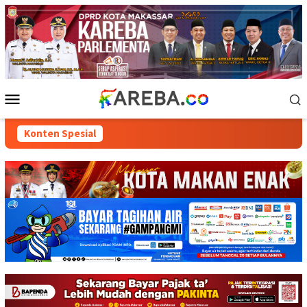
Loncat
ke
konten
Menu
Mobile
Konten Spesial