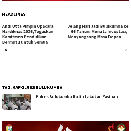
HEADLINES
ara
Jelang Hari Jadi Bulukumba ke
Ini Disampaikan Andi
kan
– 66 Tahun: Menata Investasi,
Makkasau Saat Membu
Menyongsong Masa Depan
Porseni KSP Berkat
«
»
TAG:
KAPOLRES BULUKUMBA
Polres Bulukumba Rutin Lakukan Yasinan