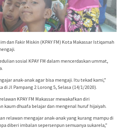
admin s
situs ju
bonus s
pakar p
prediks
im dan Fakir Miskin (KPAY FM) Kota Makassar Istiqamah
engaji.
epedulian sosial KPAY FM dalam mencerdaskan ummat,
a.
jar anak-anak agar bisa mengaji. Itu tekad kami,”
 di Jl Pampang 2 Lorong 5, Selasa (14/1/2020).
relawan KPAY FM Makassar mewakafkan diri
 kaum dhuafa belajar dan mengenal huruf hijaiyah.
eman relawan mengajar anak-anak yang kurang mampu di
pa diberi imbalan sepersenpun semuanya sukarela,”