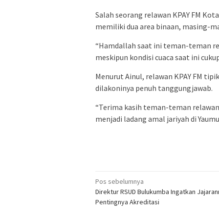
Salah seorang relawan KPAY FM Kota 
memiliki dua area binaan, masing-ma
“Hamdallah saat ini teman-teman r
meskipun kondisi cuaca saat ini cuku
Menurut Ainul, relawan KPAY FM tipi
dilakoninya penuh tanggungjawab.
“Terima kasih teman-teman relawan 
menjadi ladang amal jariyah di Yaumul
Navigasi
Pos sebelumnya
Direktur RSUD Bulukumba Ingatkan Jajara
pos
Pentingnya Akreditasi