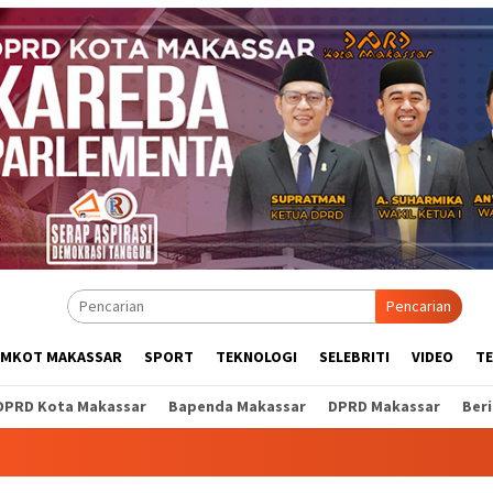
Pencarian
EMKOT MAKASSAR
SPORT
TEKNOLOGI
SELEBRITI
VIDEO
T
DPRD Kota Makassar
Bapenda Makassar
DPRD Makassar
Ber