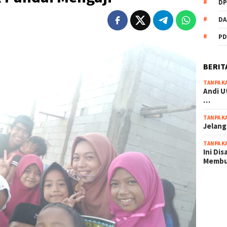
DP
DA
PD
BERIT
TANPA K
Andi U
…
TANPA K
Jelang
TANPA K
Ini Di
Memb
scatter
maxwin 
pola ru