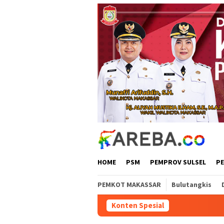
Loncat
ke
konten
HOME
PSM
PEMPROV SULSEL
P
PEMKOT MAKASSAR
Bulutangkis
Konten Spesial