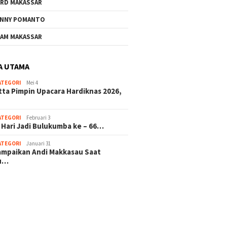
RD MAKASSAR
NNY POMANTO
AM MAKASSAR
A UTAMA
ATEGORI
Mei 4
tta Pimpin Upacara Hardiknas 2026,
ATEGORI
Februari 3
 Hari Jadi Bulukumba ke – 66…
ATEGORI
Januari 31
sampaikan Andi Makkasau Saat
u…
 hitam mahjong rekomendasi
slot online
mus slot gacor