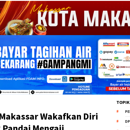
TOPIK
PE
Makassar Wakafkan Diri
DP
 Pandai Mengaji