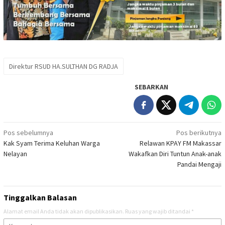
Direktur RSUD HA.SULTHAN DG RADJA
SEBARKAN
Navigasi
Pos sebelumnya
Pos berikutnya
Kak Syam Terima Keluhan Warga
Relawan KPAY FM Makassar
pos
Nelayan
Wakafkan Diri Tuntun Anak-anak
Pandai Mengaji
Tinggalkan Balasan
Alamat email Anda tidak akan dipublikasikan.
Ruas yang wajib ditandai
*