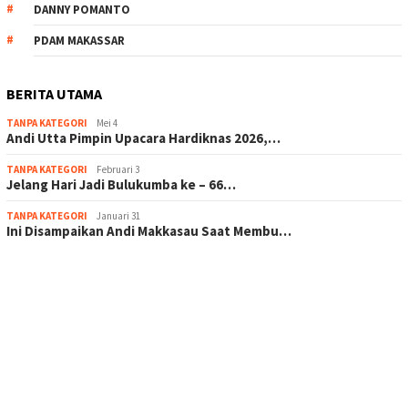
DANNY POMANTO
PDAM MAKASSAR
BERITA UTAMA
TANPA KATEGORI
Mei 4
Andi Utta Pimpin Upacara Hardiknas 2026,…
TANPA KATEGORI
Februari 3
Jelang Hari Jadi Bulukumba ke – 66…
TANPA KATEGORI
Januari 31
Ini Disampaikan Andi Makkasau Saat Membu…
scatter hitam mahjong rekomendasi
maxwin slot online
pola rumus slot gacor
admin slot gacor
situs judi online
bonus scatter hitam mahjong