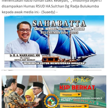
menentukan nasib rumah sakit kedepan, “, imbuhnya seperti
disampaikan Humas RSUD HA.Sulthan Dg Radja Bulukumba
kepada awak media ini.- (Suaedy) –