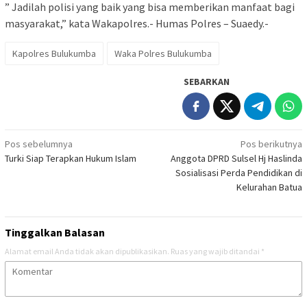
” Jadilah polisi yang baik yang bisa memberikan manfaat bagi
masyarakat,” kata Wakapolres.- Humas Polres – Suaedy.-
Kapolres Bulukumba
Waka Polres Bulukumba
SEBARKAN
Navigasi
Pos sebelumnya
Pos berikutnya
Turki Siap Terapkan Hukum Islam
Anggota DPRD Sulsel Hj Haslinda
pos
Sosialisasi Perda Pendidikan di
Kelurahan Batua
Tinggalkan Balasan
Alamat email Anda tidak akan dipublikasikan.
Ruas yang wajib ditandai
*