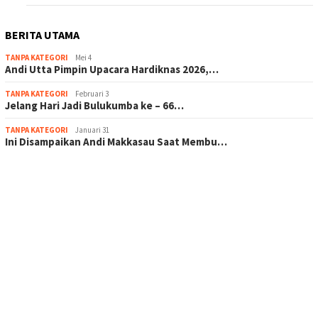
BERITA UTAMA
TANPA KATEGORI
Mei 4
Andi Utta Pimpin Upacara Hardiknas 2026,…
TANPA KATEGORI
Februari 3
Jelang Hari Jadi Bulukumba ke – 66…
TANPA KATEGORI
Januari 31
Ini Disampaikan Andi Makkasau Saat Membu…
scatter hitam mahjong rekomendasi
maxwin slot online
pola rumus slot gacor
admin slot gacor
situs judi online
bonus scatter hitam mahjong
pakar pola gacor slot online
prediksi juara taruhan bola