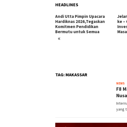
HEADLINES
i Utta Pimpin Upacara
Jelang Hari Jadi Bulukumba
Ini 
diknas 2026,Tegaskan
ke – 66 Tahun: Menata
Makk
mitmen Pendidikan
Investasi, Menyongsong
Pors
rmutu untuk Semua
Masa Depan
«
TAG:
MAKASSAR
Y
NEWS
F8 M
A
Nusa
Intern
yang t