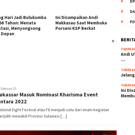
DP
DA
Disampaikan Andi
PD
asau Saat Membuka
eni KSP Berkat
»
BERIT
TANPA K
54 Personel Polres
KSP Be
Andi U
Bulukumba Naik Pangkat, 3
Zikir 
…
Diantaranya Naik Kompol
Sambu
TANPA K
Jelang
TANPA K
usuf
Februari 15
Ini Di
akassar Masuk Nominasi Kharisma Event
hmad
Memb
ntara 2022
ational Eight Festival atau F8 menjadi satu dari enam kegiatan
scatter
erpilih mewakili Provinsi Sulawesi […]
maxwin 
pola ru