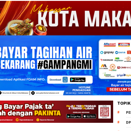
TOPIK
PE
DP