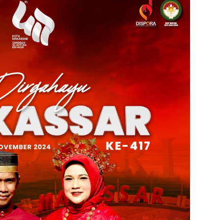
admin s
situs ju
bonus s
pakar p
prediks