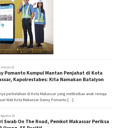
usuf
Januari 21
y Pomanto Kumpul Mantan Penjahat di Kota
hmad
ssar, Kapolrestabes: Kita Namakan Batalyon
ya perkelahian di Kota Makassar yang melibatkan anak remaja
at Wali Kota Makassar Danny Pomanto […]
usuf
Agustus 22
ri Swab On The Road, Pemkot Makassar Periksa
hmad
9 Orang, 55 Positif