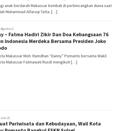
agi anak berdarah Makassar kembali di perbincangkan dunia saat
ialah Muhammad Alfaruqi Tatta. […]
usuf
Agustus 2
y – Fatma Hadiri Zikir Dan Doa Kebangsaan 76
hmad
n Indonesia Merdeka Bersama Presiden Joko
odo
Kota Makassar Moh. Ramdhan “Danny” Pomanto bersama Wakil
ota Makassar Fatmawati Rusdi mengikuti […]
usuf
Juni 21
uat Pariwisata dan Kebudayaan, Wali Kota
hmad
y Pomanto Rangkul FSKN Sulsel