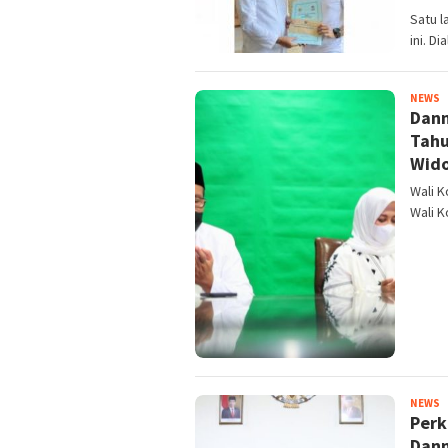
Satu l
ini. D
Y
NEWS
Dann
A
Tahu
Wid
Wali 
Wali K
Y
NEWS
Perk
A
Dann