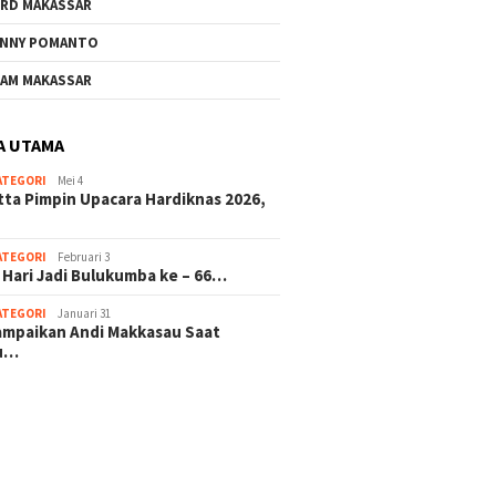
RD MAKASSAR
NNY POMANTO
Andi Utta Pimpin Upacara
Jelang 
AM MAKASSAR
Hardiknas 2026,Tegaskan
ke – 66
Komitmen Pendidikan
Investa
Bermutu untuk Semua
Masa D
A UTAMA
ATEGORI
Mei 4
rkat Bulukumba Gelar
tta Pimpin Upacara Hardiknas 2026,
dan Doa Bersama
t Tahun Baru
ATEGORI
Februari 3
 Hari Jadi Bulukumba ke – 66…
ATEGORI
Januari 31
sampaikan Andi Makkasau Saat
u…
 hitam mahjong rekomendasi
slot online
mus slot gacor