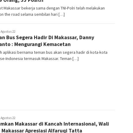
t Makassar bekerja sama dengan TNI-Polri telah melakukan
n the road selama sembilan hari […]
usuf
Agustus 22
n Bus Segera Hadir Di Makassar, Danny
hmad
nto : Mengurangi Kemacetan
 aplikasi bernama teman bus akan segera hadir di kota-kota
 se-Indonesia termasuk Makassar. Teman […]
usuf
Agustus 22
mkan Makassar di Kancah Internasional, Wali
hmad
 Makassar Apresiasi Alfaruqi Tatta