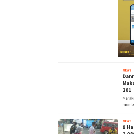
Y
NEWS
Dann
A
Maka
201
Marakn
membu
Y
NEWS
9 Ha
A
2.08