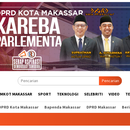
Pencarian
EMKOT MAKASSAR
SPORT
TEKNOLOGI
SELEBRITI
VIDEO
T
DPRD Kota Makassar
Bapenda Makassar
DPRD Makassar
Ber