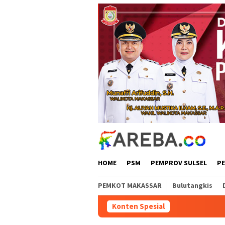
Loncat
ke
konten
HOME
PSM
PEMPROV SULSEL
P
PEMKOT MAKASSAR
Bulutangkis
Konten Spesial