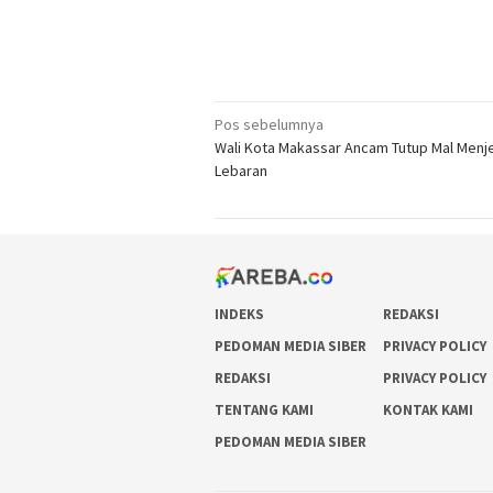
Navigasi
Pos sebelumnya
Wali Kota Makassar Ancam Tutup Mal Menj
pos
Lebaran
INDEKS
REDAKSI
PEDOMAN MEDIA SIBER
PRIVACY POLICY
REDAKSI
PRIVACY POLICY
TENTANG KAMI
KONTAK KAMI
PEDOMAN MEDIA SIBER