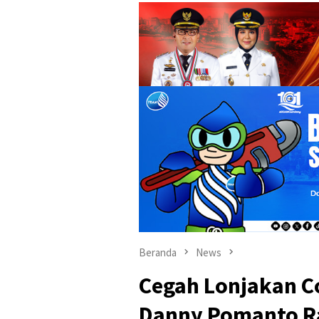
Beranda
News
Cegah Lonjakan Co
Danny Pomanto R