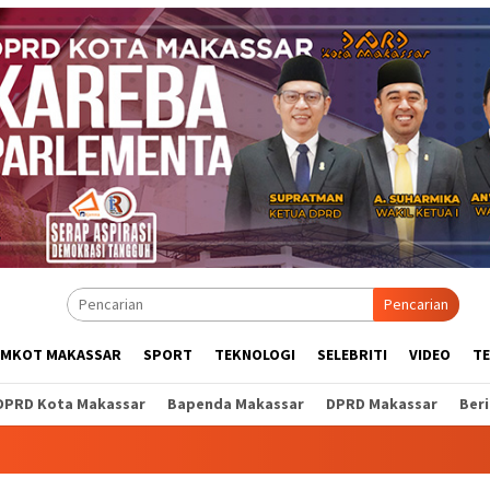
Pencarian
EMKOT MAKASSAR
SPORT
TEKNOLOGI
SELEBRITI
VIDEO
T
DPRD Kota Makassar
Bapenda Makassar
DPRD Makassar
Ber