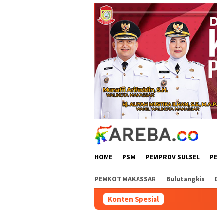
Loncat
ke
konten
HOME
PSM
PEMPROV SULSEL
P
PEMKOT MAKASSAR
Bulutangkis
Konten Spesial