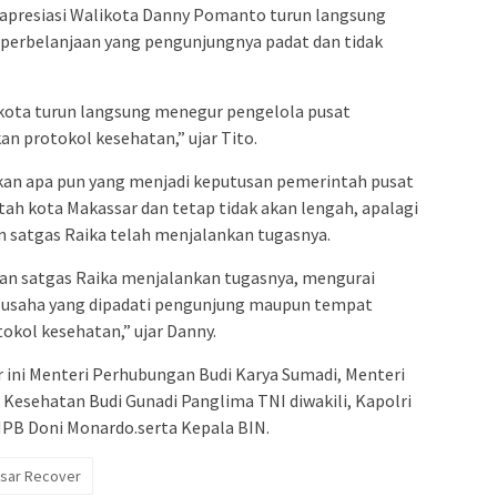
apresiasi Walikota Danny Pomanto turun langsung
 perbelanjaan yang pengunjungnya padat dan tidak
alikota turun langsung menegur pengelola pusat
n protokol kesehatan,” ujar Tito.
n apa pun yang menjadi keputusan pemerintah pusat
ah kota Makassar dan tetap tidak akan lengah, apalagi
an satgas Raika telah menjalankan tugasnya.
dan satgas Raika menjalankan tugasnya, mengurai
t usaha yang dipadati pengunjung maupun tempat
kol kesehatan,” ujar Danny.
r ini Menteri Perhubungan Budi Karya Sumadi, Menteri
Kesehatan Budi Gunadi Panglima TNI diwakili, Kapolri
BNPB Doni Monardo.serta Kepala BIN.
sar Recover