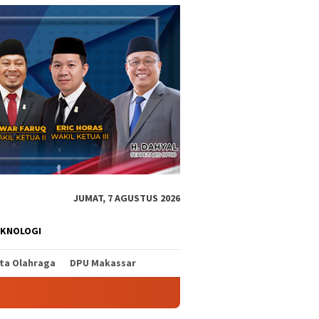
JUMAT, 7 AGUSTUS 2026
EKNOLOGI
ita Olahraga
DPU Makassar