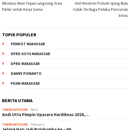
Nikolaus Beni Tinjau Langsung Area
Unit Reskrim Polsek Ujung Bulu
pos
Parkir untuk Kerja Sama
Ciduk Terduga Pelaku Pencurian
Emas
TOPIK POPULER
PEMKOT MAKASSAR
DPRD KOTA MAKASSAR
DPRD MAKASSAR
DANNY POMANTO
PDAM MAKASSAR
BERITA UTAMA
TANPA KATEGORI
Mei 4
Andi Utta Pimpin Upacara Hardiknas 2026,…
TANPA KATEGORI
Februari 3
Jelang Hari Jadi Bulukumba ke – 66…