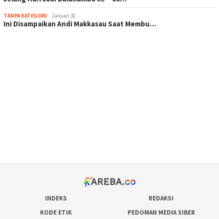
TANPA KATEGORI
Januari 31
Ini Disampaikan Andi Makkasau Saat Membu…
scatter hitam mahjong rekomendasi
maxwin slot online
pola rumus slot gacor
admin slot gacor
situs judi online
bonus scatter hitam mahjong
pakar pola gacor slot online
prediksi juara taruhan bola
INDEKS
REDAKSI
KODE ETIK
PEDOMAN MEDIA SIBER