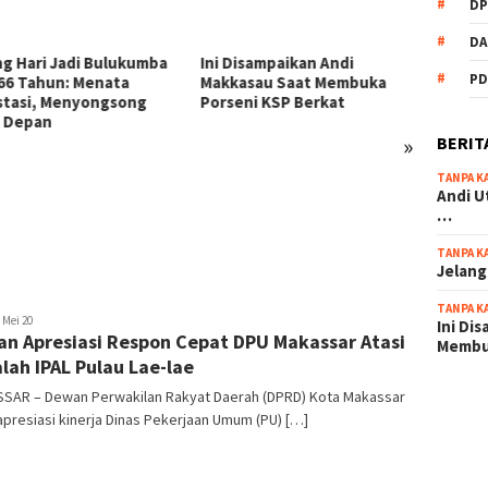
DP
DA
Disampaikan Andi
PD
asau Saat Membuka
eni KSP Berkat
»
BERIT
TANPA K
54 Personel Polres
KSP Be
Andi U
Bulukumba Naik Pangkat, 3
Zikir 
…
Diantaranya Naik Kompol
Sambu
TANPA K
Jelang
TANPA K
ira
Mei 20
Ini Di
n Apresiasi Respon Cepat DPU Makassar Atasi
a
Memb
lah IPAL Pulau Lae-lae
SAR – Dewan Perwakilan Rakyat Daerah (DPRD) Kota Makassar
scatter
resiasi kinerja Dinas Pekerjaan Umum (PU) […]
maxwin 
pola ru