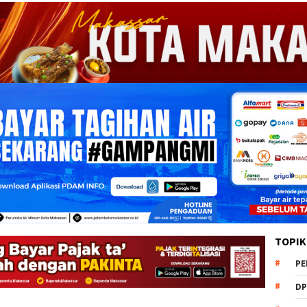
TOPIK
PE
DP