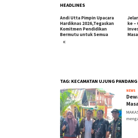
HEADLINES
i Utta Pimpin Upacara
Jelang Hari Jadi Bulukumba
Ini 
diknas 2026,Tegaskan
ke – 66 Tahun: Menata
Makk
mitmen Pendidikan
Investasi, Menyongsong
Pors
rmutu untuk Semua
Masa Depan
«
TAG:
KECAMATAN UJUNG PANDANG
M
NEWS
Dewa
n
Masa
MAKAS
mengap