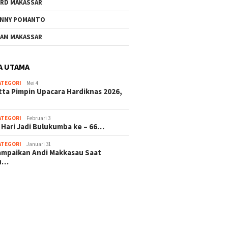
RD MAKASSAR
NNY POMANTO
Andi Utta Pimpin Upacara
Jelang 
AM MAKASSAR
Hardiknas 2026,Tegaskan
ke – 66
Komitmen Pendidikan
Investa
Bermutu untuk Semua
Masa D
A UTAMA
ATEGORI
Mei 4
rkat Bulukumba Gelar
tta Pimpin Upacara Hardiknas 2026,
dan Doa Bersama
t Tahun Baru
ATEGORI
Februari 3
 Hari Jadi Bulukumba ke – 66…
ATEGORI
Januari 31
sampaikan Andi Makkasau Saat
u…
 hitam mahjong rekomendasi
slot online
mus slot gacor