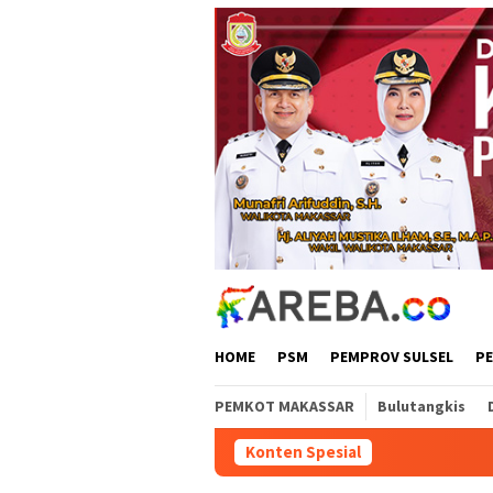
Loncat
ke
konten
HOME
PSM
PEMPROV SULSEL
P
PEMKOT MAKASSAR
Bulutangkis
Konten Spesial