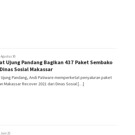
usuf
Agustus 30
t Ujung Pandang Bagikan 437 Paket Sembako
hmad
 Dinas Sosial Makassar
 Ujung Pandang, Andi Patiware memperketat penyaluran paket
n Makassar Recover 2021 dari Dinas Sosial […]
usuf
Juni 25