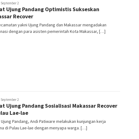
usuf
September 2
t Ujung Pandang Optimistis Sukseskan
hmad
ssar Recover
ecamatan yakni Ujung Pandang dan Makassar mengadakan
nasi dengan para asisten pemerintah Kota Makassar, […]
usuf
September 2
t Ujung Pandang Sosialisasi Makassar Recover
hmad
ulau Lae-lae
Ujung Pandang, Andi Patiware melakukan kunjungan kerja
ma di Pulau Lae-lae dengan menyapa warga. […]