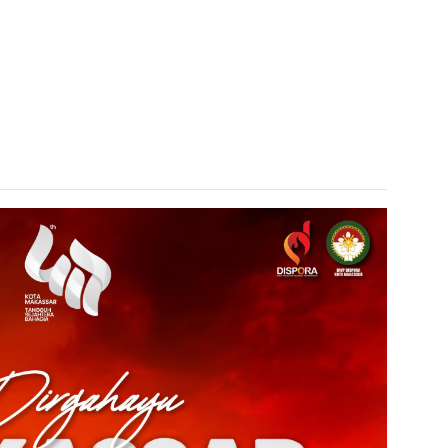
admin s
situs ju
bonus s
pakar p
prediks