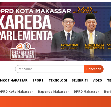
Pencarian
EMKOT MAKASSAR
SPORT
TEKNOLOGI
SELEBRITI
VIDEO
T
DPRD Kota Makassar
Bapenda Makassar
DPRD Makassar
Ber