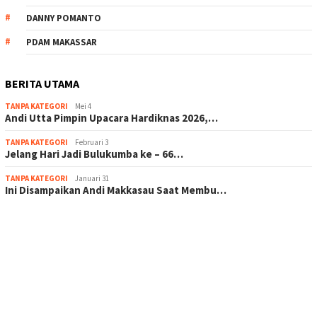
DANNY POMANTO
PDAM MAKASSAR
BERITA UTAMA
TANPA KATEGORI
Mei 4
Andi Utta Pimpin Upacara Hardiknas 2026,…
TANPA KATEGORI
Februari 3
Jelang Hari Jadi Bulukumba ke – 66…
TANPA KATEGORI
Januari 31
Ini Disampaikan Andi Makkasau Saat Membu…
scatter hitam mahjong rekomendasi
maxwin slot online
pola rumus slot gacor
admin slot gacor
situs judi online