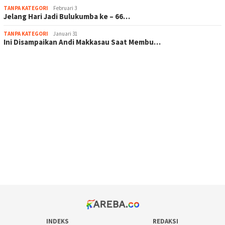
TANPA KATEGORI
Februari 3
Jelang Hari Jadi Bulukumba ke – 66…
TANPA KATEGORI
Januari 31
Ini Disampaikan Andi Makkasau Saat Membu…
scatter hitam mahjong rekomendasi
maxwin slot online
pola rumus slot gacor
admin slot gacor
situs judi online
bonus scatter hitam mahjong
pakar pola gacor slot online
prediksi juara taruhan bola
INDEKS
REDAKSI