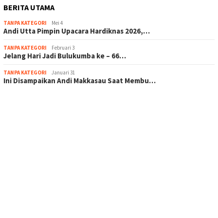
BERITA UTAMA
TANPA KATEGORI
Mei 4
Andi Utta Pimpin Upacara Hardiknas 2026,…
TANPA KATEGORI
Februari 3
Jelang Hari Jadi Bulukumba ke – 66…
TANPA KATEGORI
Januari 31
Ini Disampaikan Andi Makkasau Saat Membu…
scatter hitam mahjong rekomendasi
maxwin slot online
pola rumus slot gacor
admin slot gacor
situs judi online
bonus scatter hitam mahjong
pakar pola gacor slot online
prediksi juara taruhan bola