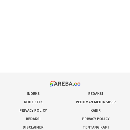
scatter hitam mahjong rekomendasi
maxwin slot online
pola rumus slot gacor
admin slot gacor
situs judi online
bonus scatter hitam mahjong
pakar pola gacor slot online
prediksi juara taruhan bola
INDEKS
REDAKSI
KODE ETIK
PEDOMAN MEDIA SIBER
PRIVACY POLICY
KARIR
REDAKSI
PRIVACY POLICY
DISCLAIMER
TENTANG KAMI