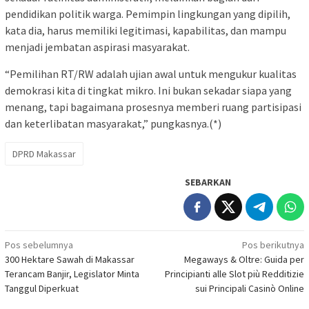
pendidikan politik warga. Pemimpin lingkungan yang dipilih,
kata dia, harus memiliki legitimasi, kapabilitas, dan mampu
menjadi jembatan aspirasi masyarakat.
“Pemilihan RT/RW adalah ujian awal untuk mengukur kualitas
demokrasi kita di tingkat mikro. Ini bukan sekadar siapa yang
menang, tapi bagaimana prosesnya memberi ruang partisipasi
dan keterlibatan masyarakat,” pungkasnya.(*)
DPRD Makassar
SEBARKAN
Navigasi
Pos sebelumnya
Pos berikutnya
300 Hektare Sawah di Makassar
Megaways & Oltre: Guida per
pos
Terancam Banjir, Legislator Minta
Principianti alle Slot più Redditizie
Tanggul Diperkuat
sui Principali Casinò Online