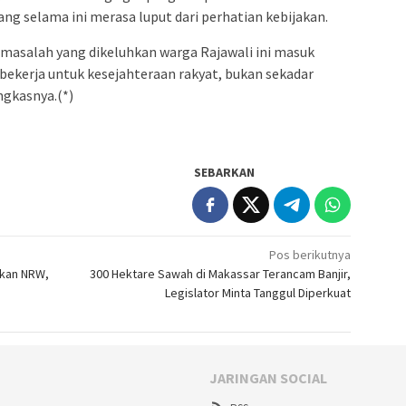
ng selama ini merasa luput dari perhatian kebijakan.
masalah yang dikeluhkan warga Rajawali ini masuk
 bekerja untuk kesejahteraan rakyat, bukan sekadar
ngkasnya.(*)
SEBARKAN
Pos berikutnya
nkan NRW,
300 Hektare Sawah di Makassar Terancam Banjir,
Legislator Minta Tanggul Diperkuat
JARINGAN SOCIAL