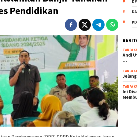
DP
es Pendidikan
DA
PD
BERIT
TANPA K
Andi U
…
TANPA K
Jelang
TANPA K
Ini Di
Memb
scatter
maxwin 
pola ru
ersatuan Pembangunan (PPP) DPRD Kota Makassar, Irwan