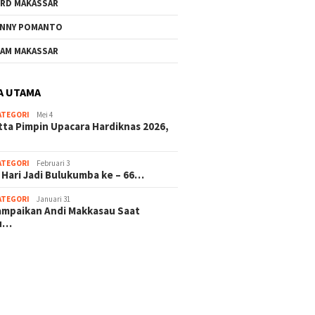
RD MAKASSAR
NNY POMANTO
AM MAKASSAR
A UTAMA
ATEGORI
Mei 4
tta Pimpin Upacara Hardiknas 2026,
ATEGORI
Februari 3
 Hari Jadi Bulukumba ke – 66…
ATEGORI
Januari 31
sampaikan Andi Makkasau Saat
u…
 hitam mahjong rekomendasi
slot online
mus slot gacor