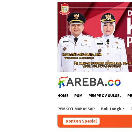
Loncat
ke
konten
HOME
PSM
PEMPROV SULSEL
P
PEMKOT MAKASSAR
Bulutangkis
Konten Spesial