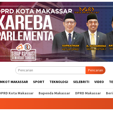
Pencarian
EMKOT MAKASSAR
SPORT
TEKNOLOGI
SELEBRITI
VIDEO
T
DPRD Kota Makassar
Bapenda Makassar
DPRD Makassar
Ber