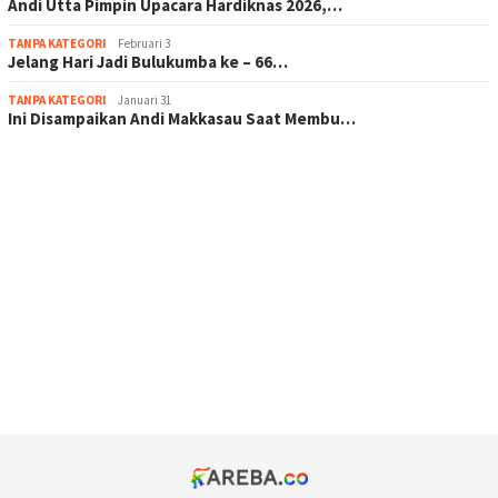
Andi Utta Pimpin Upacara Hardiknas 2026,…
TANPA KATEGORI
Februari 3
Jelang Hari Jadi Bulukumba ke – 66…
TANPA KATEGORI
Januari 31
Ini Disampaikan Andi Makkasau Saat Membu…
scatter hitam mahjong rekomendasi
maxwin slot online
pola rumus slot gacor
admin slot gacor
situs judi online
bonus scatter hitam mahjong
pakar pola gacor slot online
prediksi juara taruhan bola