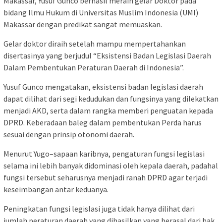
Makassar, Yusuf Gunco berhasil meraih gelar Doktor pada
bidang Ilmu Hukum di Universitas Muslim Indonesia (UMI)
Makassar dengan predikat sangat memuaskan.
Gelar doktor diraih setelah mampu mempertahankan
disertasinya yang berjudul “Eksistensi Badan Legislasi Daerah
Dalam Pembentukan Peraturan Daerah di Indonesia”.
Yusuf Gunco mengatakan, eksistensi badan legislasi daerah
dapat dilihat dari segi kedudukan dan fungsinya yang dilekatkan
menjadi AKD, serta dalam rangka memberi penguatan kepada
DPRD. Keberadaan baleg dalam pembentukan Perda harus
sesuai dengan prinsip otonomi daerah.
Menurut Yugo–sapaan karibnya, pengaturan fungsi legislasi
selama ini lebih banyak didominasi oleh kepala daerah, padahal
fungsi tersebut seharusnya menjadi ranah DPRD agar terjadi
keseimbangan antar keduanya.
Peningkatan fungsi legislasi juga tidak hanya dilihat dari
jumlah peraturan daerah yang dihasilkan yang berasal dari hak