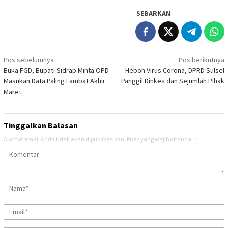
SEBARKAN
Navigasi
Pos sebelumnya
Pos berikutnya
Buka FGD, Bupati Sidrap Minta OPD
Heboh Virus Corona, DPRD Sulsel
pos
Masukan Data Paling Lambat Akhir
Panggil Dinkes dan Sejumlah Pihak
Maret
Tinggalkan Balasan
Alamat email Anda tidak akan dipublikasikan.
Ruas yang wajib ditandai
*