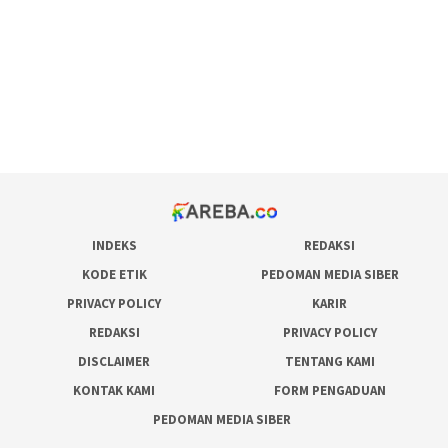
admin slot gacor
situs judi online
bonus scatter hitam mahjong
pakar pola gacor slot online
prediksi juara taruhan bola
INDEKS
REDAKSI
KODE ETIK
PEDOMAN MEDIA SIBER
PRIVACY POLICY
KARIR
REDAKSI
PRIVACY POLICY
DISCLAIMER
TENTANG KAMI
KONTAK KAMI
FORM PENGADUAN
PEDOMAN MEDIA SIBER