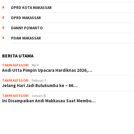
DPRD KOTA MAKASSAR
DPRD MAKASSAR
DANNY POMANTO
PDAM MAKASSAR
BERITA UTAMA
TANPA KATEGORI
Mei 4
Andi Utta Pimpin Upacara Hardiknas 2026,…
TANPA KATEGORI
Februari 3
Jelang Hari Jadi Bulukumba ke – 66…
TANPA KATEGORI
Januari 31
Ini Disampaikan Andi Makkasau Saat Membu…
scatter hitam mahjong rekomendasi
maxwin slot online
pola rumus slot gacor