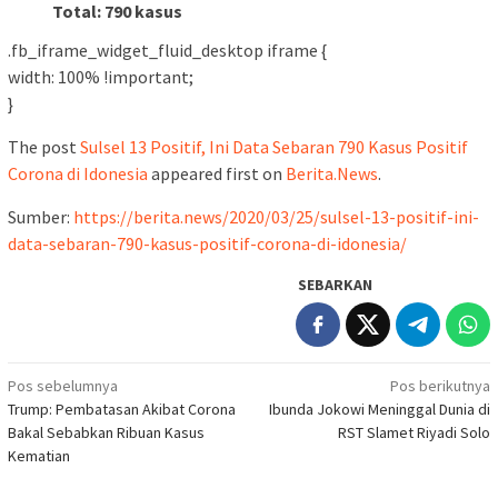
Total: 790 kasus
.fb_iframe_widget_fluid_desktop iframe {
width: 100% !important;
}
The post
Sulsel 13 Positif, Ini Data Sebaran 790 Kasus Positif
Corona di Idonesia
appeared first on
Berita.News
.
Sumber:
https://berita.news/2020/03/25/sulsel-13-positif-ini-
data-sebaran-790-kasus-positif-corona-di-idonesia/
SEBARKAN
Navigasi
Pos sebelumnya
Pos berikutnya
Trump: Pembatasan Akibat Corona
Ibunda Jokowi Meninggal Dunia di
pos
Bakal Sebabkan Ribuan Kasus
RST Slamet Riyadi Solo
Kematian