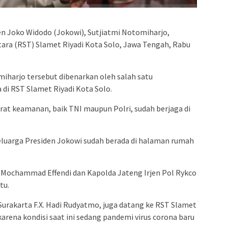
admin s
situs ju
bonus s
en Joko Widodo (Jokowi), Sutjiatmi Notomiharjo,
pakar p
ara (RST) Slamet Riyadi Kota Solo, Jawa Tengah, Rabu
prediks
iharjo tersebut dibenarkan oleh salah satu
 di RST Slamet Riyadi Kota Solo.
at keamanan, baik TNI maupun Polri, sudah berjaga di
keluarga Presiden Jokowi sudah berada di halaman rumah
Mochammad Effendi dan Kapolda Jateng Irjen Pol Rykco
tu.
Surakarta F.X. Hadi Rudyatmo, juga datang ke RST Slamet
rena kondisi saat ini sedang pandemi virus corona baru