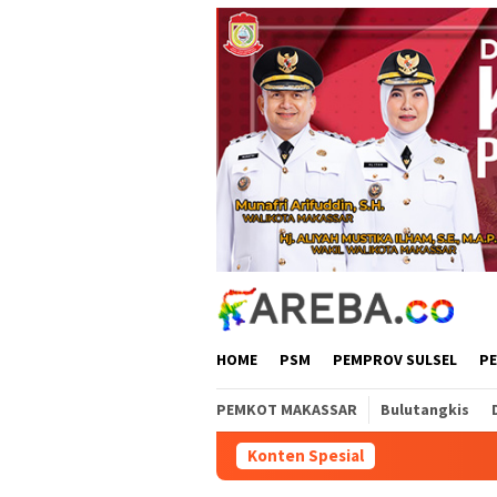
Loncat
ke
konten
HOME
PSM
PEMPROV SULSEL
P
PEMKOT MAKASSAR
Bulutangkis
Konten Spesial