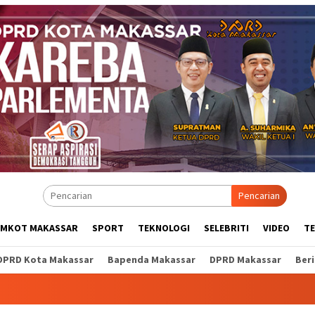
Pencarian
EMKOT MAKASSAR
SPORT
TEKNOLOGI
SELEBRITI
VIDEO
T
DPRD Kota Makassar
Bapenda Makassar
DPRD Makassar
Ber