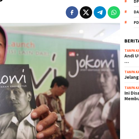
DP
DA
PD
BERIT
TANPA K
Andi U
…
TANPA K
Jelang
TANPA K
Ini Di
Memb
scatter
maxwin 
pola ru