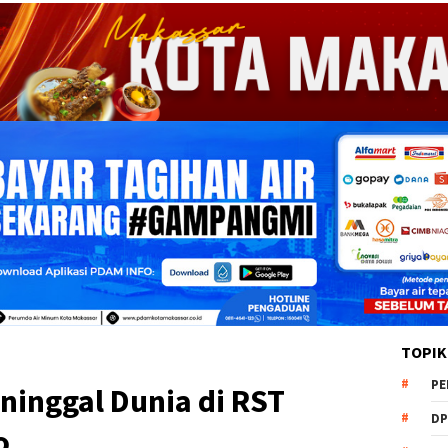
TOPIK
PE
ninggal Dunia di RST
DP
o