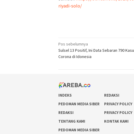
riyadi-solo/
Navigasi
Pos sebelumnya
Sulsel 13 Positif, Ini Data Sebaran 790 Kasu
pos
Corona di Idonesia
INDEKS
REDAKSI
PEDOMAN MEDIA SIBER
PRIVACY POLICY
REDAKSI
PRIVACY POLICY
TENTANG KAMI
KONTAK KAMI
PEDOMAN MEDIA SIBER