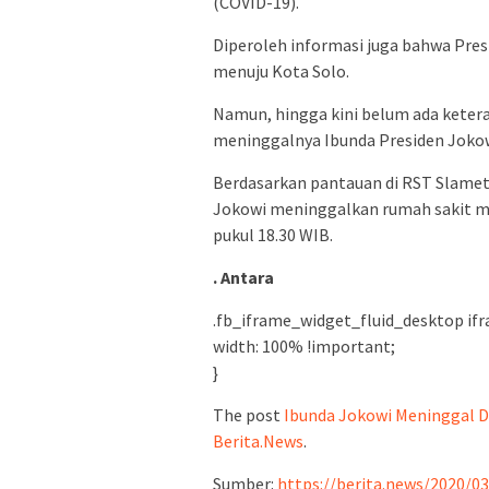
(COVID-19).
Diperoleh informasi juga bahwa Pre
menuju Kota Solo.
Namun, hingga kini belum ada ketera
meninggalnya Ibunda Presiden Jokow
Berdasarkan pantauan di RST Slamet
Jokowi meninggalkan rumah sakit me
pukul 18.30 WIB.
. Antara
.fb_iframe_widget_fluid_desktop ifr
width: 100% !important;
}
The post
Ibunda Jokowi Meninggal Du
Berita.News
.
Sumber:
https://berita.news/2020/0