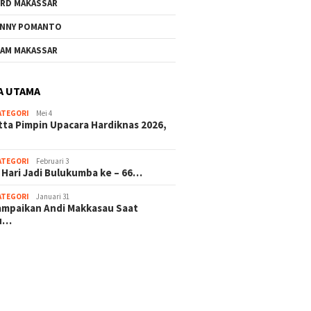
RD MAKASSAR
NNY POMANTO
AM MAKASSAR
A UTAMA
ATEGORI
Mei 4
tta Pimpin Upacara Hardiknas 2026,
ATEGORI
Februari 3
 Hari Jadi Bulukumba ke – 66…
ATEGORI
Januari 31
sampaikan Andi Makkasau Saat
u…
 hitam mahjong rekomendasi
slot online
mus slot gacor