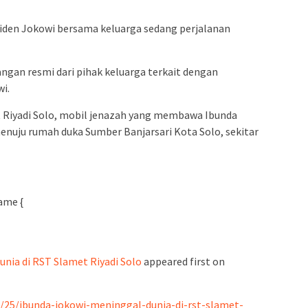
siden Jokowi bersama keluarga sedang perjalanan
ngan resmi dari pihak keluarga terkait dengan
i.
 Riyadi Solo, mobil jenazah yang membawa Ibunda
nuju rumah duka Sumber Banjarsari Kota Solo, sekitar
ame {
nia di RST Slamet Riyadi Solo
appeared first on
3/25/ibunda-jokowi-meninggal-dunia-di-rst-slamet-