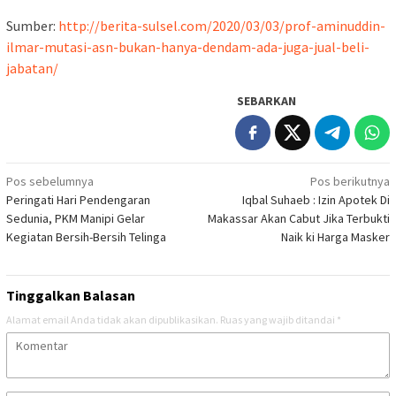
Sumber:
http://berita-sulsel.com/2020/03/03/prof-aminuddin-
ilmar-mutasi-asn-bukan-hanya-dendam-ada-juga-jual-beli-
jabatan/
SEBARKAN
Navigasi
Pos sebelumnya
Pos berikutnya
Peringati Hari Pendengaran
Iqbal Suhaeb : Izin Apotek Di
pos
Sedunia, PKM Manipi Gelar
Makassar Akan Cabut Jika Terbukti
Kegiatan Bersih-Bersih Telinga
Naik ki Harga Masker
Tinggalkan Balasan
Alamat email Anda tidak akan dipublikasikan.
Ruas yang wajib ditandai
*