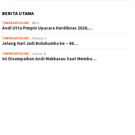
BERITA UTAMA
TANPA KATEGORI
Mei 4
Andi Utta Pimpin Upacara Hardiknas 2026,…
TANPA KATEGORI
Februari 3
Jelang Hari Jadi Bulukumba ke – 66…
TANPA KATEGORI
Januari 31
Ini Disampaikan Andi Makkasau Saat Membu…
scatter hitam mahjong rekomendasi
maxwin slot online
pola rumus slot gacor
admin slot gacor
situs judi online
bonus scatter hitam mahjong
pakar pola gacor slot online
prediksi juara taruhan bola