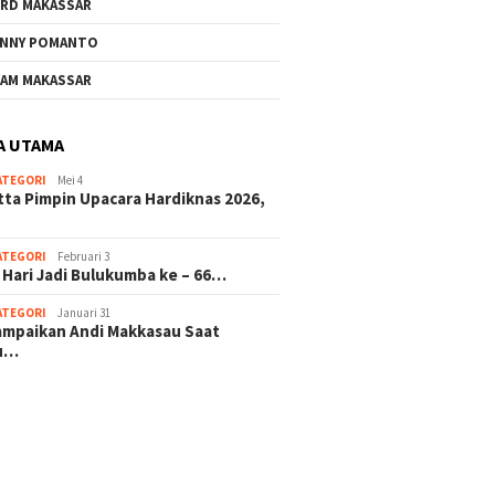
RD MAKASSAR
NNY POMANTO
AM MAKASSAR
A UTAMA
ATEGORI
Mei 4
tta Pimpin Upacara Hardiknas 2026,
ATEGORI
Februari 3
 Hari Jadi Bulukumba ke – 66…
ATEGORI
Januari 31
sampaikan Andi Makkasau Saat
u…
 hitam mahjong rekomendasi
slot online
mus slot gacor