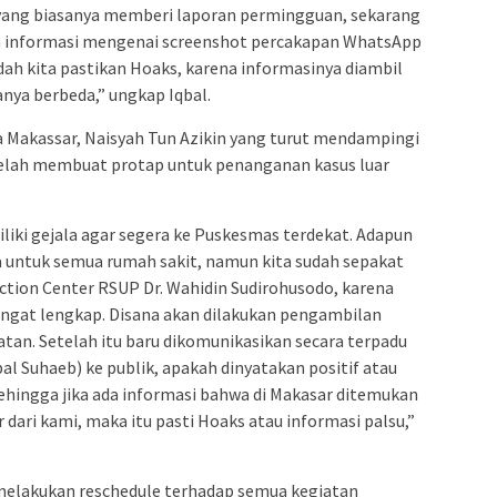
yang biasanya memberi laporan permingguan, sekarang
uga informasi mengenai screenshot percakapan WhatsApp
dah kita pastikan Hoaks, karena informasinya diambil
ya berbeda,” ungkap Iqbal.
a Makassar, Naisyah Tun Azikin yang turut mendampingi
telah membuat protap untuk penanganan kasus luar
iki gejala agar segera ke Puskesmas terdekat. Adapun
sa untuk semua rumah sakit, namun kita sudah sepakat
ection Center RSUP Dr. Wahidin Sudirohusodo, karena
angat lengkap. Disana akan dilakukan pengambilan
atan. Setelah itu baru dikomunikasikan secara terpadu
al Suhaeb) ke publik, apakah dinyatakan positif atau
 sehingga jika ada informasi bahwa di Makasar ditemukan
 dari kami, maka itu pasti Hoaks atau informasi palsu,”
melakukan reschedule terhadap semua kegiatan