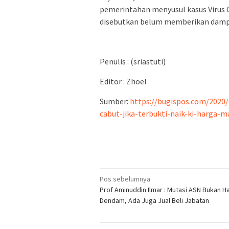
pemerintahan menyusul kasus Virus Co
disebutkan belum memberikan dampa
Penulis : (sriastuti)
Editor : Zhoel
Sumber:
https://bugispos.com/2020/
cabut-jika-terbukti-naik-ki-harga-m
Navigasi
Pos sebelumnya
Prof Aminuddin Ilmar : Mutasi ASN Bukan H
pos
Dendam, Ada Juga Jual Beli Jabatan