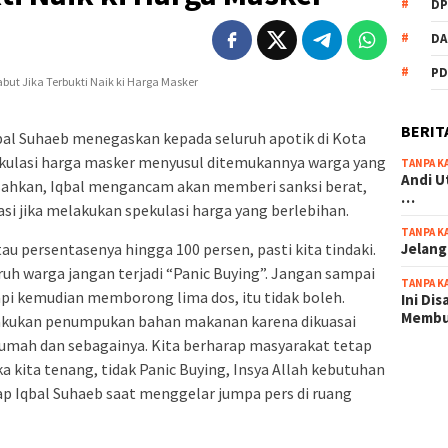
DP
DA
PD
BERIT
qbal Suhaeb menegaskan kepada seluruh apotik di Kota
kulasi harga masker menyusul ditemukannya warga yang
TANPA K
Andi U
a. Bahkan, Iqbal mengancam akan memberi sanksi berat,
…
si jika melakukan spekulasi harga yang berlebihan.
TANPA K
Jelang
au persentasenya hingga 100 persen, pasti kita tindaki.
ruh warga jangan terjadi “Panic Buying”. Jangan sampai
TANPA K
pi kemudian memborong lima dos, itu tidak boleh.
Ini Di
Memb
akukan penumpukan bahan makanan karena dikuasai
rumah dan sebagainya. Kita berharap masyarakat tetap
ika kita tenang, tidak Panic Buying, Insya Allah kebutuhan
scatter
ap Iqbal Suhaeb saat menggelar jumpa pers di ruang
maxwin 
pola ru