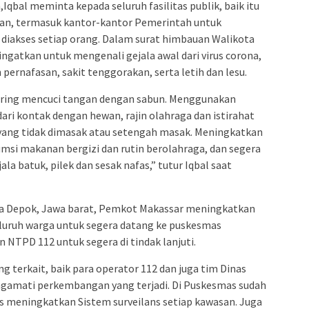
admin s
bal meminta kepada seluruh fasilitas publik, baik itu
situs ju
aan, termasuk kantor-kantor Pemerintah untuk
 diakses setiap orang. Dalam surat himbauan Walikota
bonus s
gingatkan untuk mengenali gejala awal dari virus corona,
pakar p
pernafasan, sakit tenggorakan, serta letih dan lesu.
prediks
ering mencuci tangan dengan sabun. Menggunakan
dari kontak dengan hewan, rajin olahraga dan istirahat
yang tidak dimasak atau setengah masak. Meningkatkan
i makanan bergizi dan rutin berolahraga, dan segera
ala batuk, pilek dan sesak nafas,” tutur Iqbal saat
ta Depok, Jawa barat, Pemkot Makassar meningkatkan
uruh warga untuk segera datang ke puskesmas
 NTPD 112 untuk segera di tindak lanjuti.
g terkait, baik para operator 112 dan juga tim Dinas
gamati perkembangan yang terjadi. Di Puskesmas sudah
s meningkatkan Sistem surveilans setiap kawasan. Juga