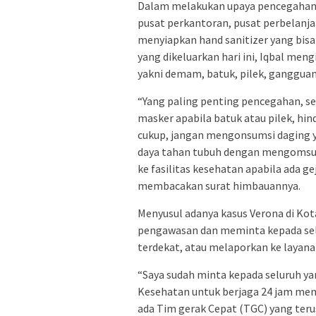
Dalam melakukan upaya pencegahan,Iq
pusat perkantoran, pusat perbelanj
menyiapkan hand sanitizer yang bisa
yang dikeluarkan hari ini, Iqbal men
yakni demam, batuk, pilek, gangguan 
“Yang paling penting pencegahan, s
masker apabila batuk atau pilek, hin
cukup, jangan mengonsumsi daging 
daya tahan tubuh dengan mengomsums
ke fasilitas kesehatan apabila ada gej
membacakan surat himbauannya.
Menyusul adanya kasus Verona di Ko
pengawasan dan meminta kepada sel
terdekat, atau melaporkan ke layanan
“Saya sudah minta kepada seluruh yan
Kesehatan untuk berjaga 24 jam men
ada Tim gerak Cepat (TGC) yang teru