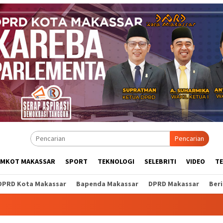
Pencarian
EMKOT MAKASSAR
SPORT
TEKNOLOGI
SELEBRITI
VIDEO
T
DPRD Kota Makassar
Bapenda Makassar
DPRD Makassar
Ber