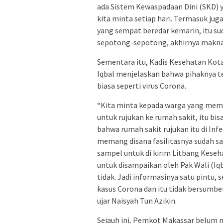
ada Sistem Kewaspadaan Dini (SKD) 
kita minta setiap hari. Termasuk j
yang sempat beredar kemarin, itu su
sepotong-sepotong, akhirnya maknan
Sementara itu, Kadis Kesehatan Kot
Iqbal menjelaskan bahwa pihaknya 
biasa seperti virus Corona.
“Kita minta kepada warga yang memil
untuk rujukan ke rumah sakit, itu bi
bahwa rumah sakit rujukan itu di Inf
memang disana fasilitasnya sudah s
sampel untuk di kirim Litbang Keseh
untuk disampaikan oleh Pak Wali (Iqb
tidak. Jadi informasinya satu pintu,
kasus Corona dan itu tidak bersumber
ujar Naisyah Tun Azikin.
Sejauh ini, Pemkot Makassar belum 