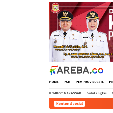
Loncat
ke
konten
HOME
PSM
PEMPROV SULSEL
P
PEMKOT MAKASSAR
Bulutangkis
Konten Spesial