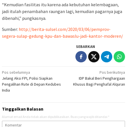
“Kemudian fasilitas itu karena ada kebutuhan kelembagaan,
jadi itulah penambahan raungan lagi, kemudian pagarnya juga
dibenahi,” pungkasnya.
Sumber:
http://berita-sulsel.com/2020/03/06/pemprov-
segera-sulap-gedung-kpu-dan-bawaslu-jadi-kantor-moderen/
SEBARKAN
Navigasi
Pos sebelumnya
Pos berikutnya
Jelang Aksi FPI, Polisi Siapkan
IDP Bakal Beri Penghargaan
pos
Pengalihan Rute di Depan Kedubes
Khusus Bagi Penghafal Alquran
India
Tinggalkan Balasan
Alamat email Anda tidak akan dipublikasikan.
Ruas yang wajib ditandai
*