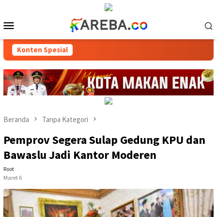
Loncat
ke
Menu
konten
Mobile
Konten Spesial
Beranda
Tanpa Kategori
Pemprov Segera Sulap Gedung KPU dan
Bawaslu Jadi Kantor Moderen
Root
Maret 6