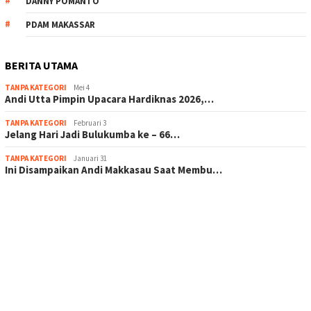
DANNY POMANTO
PDAM MAKASSAR
BERITA UTAMA
TANPA KATEGORI
Mei 4
Andi Utta Pimpin Upacara Hardiknas 2026,…
TANPA KATEGORI
Februari 3
Jelang Hari Jadi Bulukumba ke – 66…
TANPA KATEGORI
Januari 31
Ini Disampaikan Andi Makkasau Saat Membu…
scatter hitam mahjong rekomendasi
maxwin slot online
pola rumus slot gacor
admin slot gacor
situs judi online
bonus scatter hitam mahjong