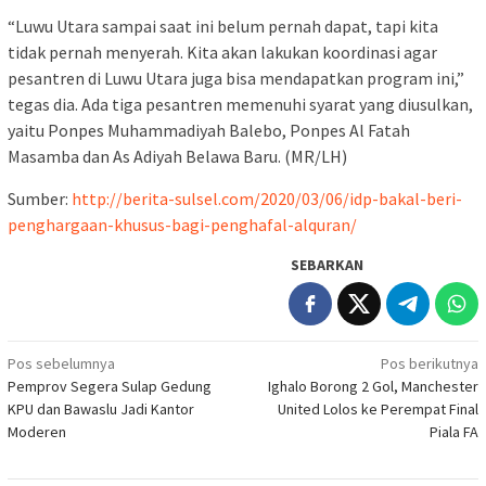
“Luwu Utara sampai saat ini belum pernah dapat, tapi kita
tidak pernah menyerah. Kita akan lakukan koordinasi agar
pesantren di Luwu Utara juga bisa mendapatkan program ini,”
tegas dia. Ada tiga pesantren memenuhi syarat yang diusulkan,
yaitu Ponpes Muhammadiyah Balebo, Ponpes Al Fatah
Masamba dan As Adiyah Belawa Baru. (MR/LH)
Sumber:
http://berita-sulsel.com/2020/03/06/idp-bakal-beri-
penghargaan-khusus-bagi-penghafal-alquran/
SEBARKAN
Navigasi
Pos sebelumnya
Pos berikutnya
Pemprov Segera Sulap Gedung
Ighalo Borong 2 Gol, Manchester
pos
KPU dan Bawaslu Jadi Kantor
United Lolos ke Perempat Final
Moderen
Piala FA