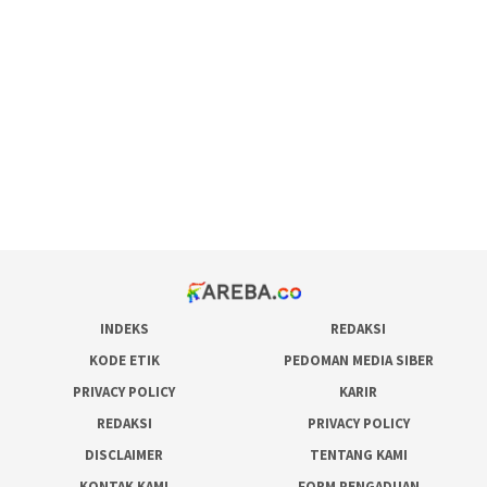
maxwin slot online
pola rumus slot gacor
admin slot gacor
situs judi online
bonus scatter hitam mahjong
pakar pola gacor slot online
prediksi juara taruhan bola
INDEKS
REDAKSI
KODE ETIK
PEDOMAN MEDIA SIBER
PRIVACY POLICY
KARIR
REDAKSI
PRIVACY POLICY
DISCLAIMER
TENTANG KAMI
KONTAK KAMI
FORM PENGADUAN