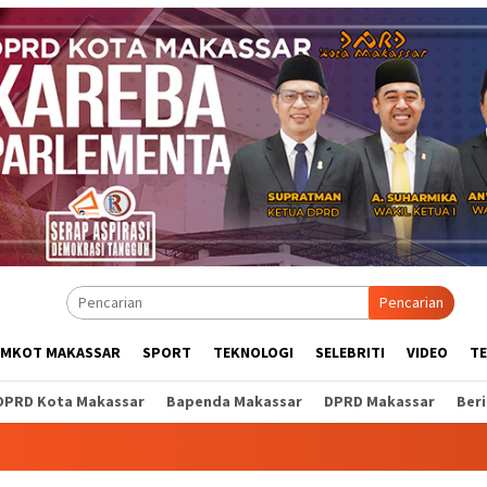
Pencarian
EMKOT MAKASSAR
SPORT
TEKNOLOGI
SELEBRITI
VIDEO
T
DPRD Kota Makassar
Bapenda Makassar
DPRD Makassar
Ber