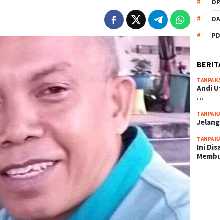
DP
DA
PD
BERIT
TANPA K
Andi U
…
TANPA K
Jelang
TANPA K
Ini Di
Memb
scatter
maxwin 
pola ru