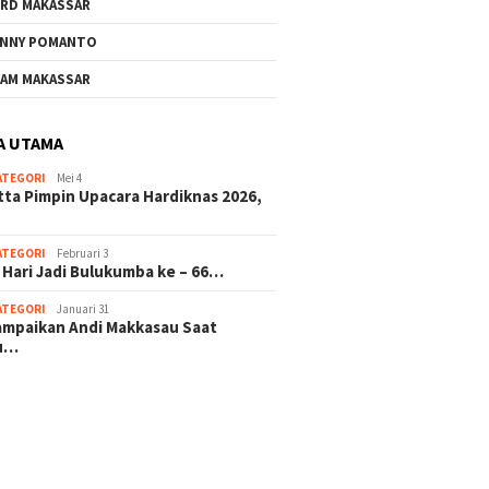
RD MAKASSAR
NNY POMANTO
AM MAKASSAR
A UTAMA
ATEGORI
Mei 4
tta Pimpin Upacara Hardiknas 2026,
ATEGORI
Februari 3
 Hari Jadi Bulukumba ke – 66…
ATEGORI
Januari 31
sampaikan Andi Makkasau Saat
u…
 hitam mahjong rekomendasi
slot online
mus slot gacor