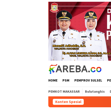
Loncat
ke
konten
HOME
PSM
PEMPROV SULSEL
P
PEMKOT MAKASSAR
Bulutangkis
Konten Spesial