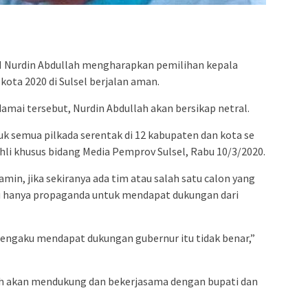
admin s
situs ju
bonus s
pakar p
M Nurdin Abdullah mengharapkan pemilihan kepala
prediks
kota 2020 di Sulsel berjalan aman.
mai tersebut, Nurdin Abdullah akan bersikap netral.
uk semua pilkada serentak di 12 kabupaten dan kota se
 ahli khusus bidang Media Pemprov Sulsel, Rabu 10/3/2020.
in, jika sekiranya ada tim atau salah satu calon yang
u hanya propaganda untuk mendapat dukungan dari
mengaku mendapat dukungan gubernur itu tidak benar,”
ah akan mendukung dan bekerjasama dengan bupati dan