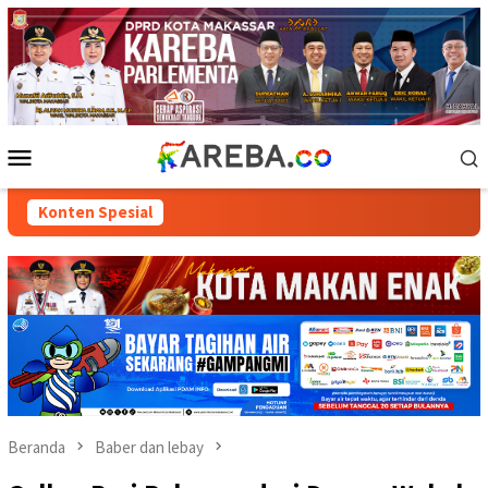
Loncat
ke
konten
Menu
Mobile
Konten Spesial
Beranda
Baber dan lebay