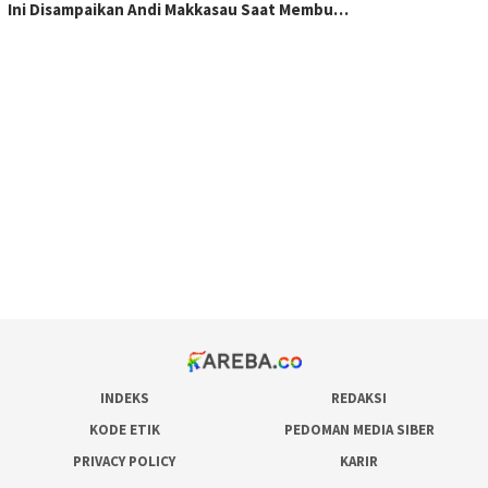
Ini Disampaikan Andi Makkasau Saat Membu…
scatter hitam mahjong rekomendasi
maxwin slot online
pola rumus slot gacor
admin slot gacor
situs judi online
bonus scatter hitam mahjong
pakar pola gacor slot online
prediksi juara taruhan bola
INDEKS
REDAKSI
KODE ETIK
PEDOMAN MEDIA SIBER
PRIVACY POLICY
KARIR