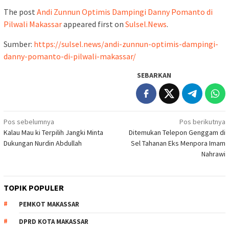
The post
Andi Zunnun Optimis Dampingi Danny Pomanto di
Pilwali Makassar
appeared first on
Sulsel.News
.
Sumber:
https://sulsel.news/andi-zunnun-optimis-dampingi-
danny-pomanto-di-pilwali-makassar/
SEBARKAN
Navigasi
Pos sebelumnya
Pos berikutnya
Kalau Mau ki Terpilih Jangki Minta
Ditemukan Telepon Genggam di
pos
Dukungan Nurdin Abdullah
Sel Tahanan Eks Menpora Imam
Nahrawi
TOPIK POPULER
PEMKOT MAKASSAR
DPRD KOTA MAKASSAR