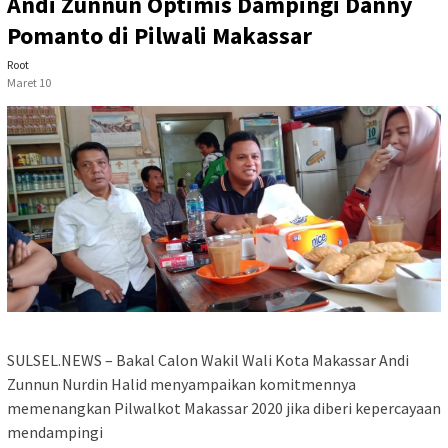
Andi Zunnun Optimis Dampingi Danny
Pomanto di Pilwali Makassar
Root
Maret 10
SULSEL.NEWS – Bakal Calon Wakil Wali Kota Makassar Andi
Zunnun Nurdin Halid menyampaikan komitmennya
memenangkan Pilwalkot Makassar 2020 jika diberi kepercayaan
mendampingi