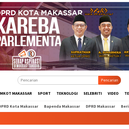
Pencarian
EMKOT MAKASSAR
SPORT
TEKNOLOGI
SELEBRITI
VIDEO
T
DPRD Kota Makassar
Bapenda Makassar
DPRD Makassar
Ber