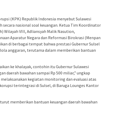
admin s
situs ju
bonus s
upsi (KPK) Republik Indonesia menyebut Sulawesi
pakar p
oh secara nasional soal keuangan. Ketua Tim Koordinator
prediks
 Wilayah VIII, Adliansyah Malik Nasution,
aan Aparatur Negara dan Reformasi Birokrasi (Menpan
an di berbagai tempat bahwa prestasi Gubernur Sulsel
elola anggaran, terutama dalam memberikan bantuan
kan ke khalayak, contohin itu Gubernur Sulawesi
an daerah bawahan sampai Rp 500 miliar,” ungkap
t melaksanakan kegiatan monitoring dan evaluasi atas
upsi terintegrasi di Sulsel, di Baruga Lounges Kantor
ut-turut memberikan bantuan keuangan daerah bawahan