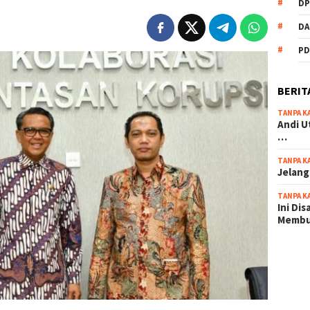
DP
DA
PD
BERIT
TANPA K
Andi U
…
TANPA K
Jelang
TANPA K
Ini Di
Memb
scatter
maxwin 
pola ru