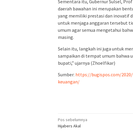
Sementara itu, Gubernur Sulsel, Pro
daerah bawahan ini merupakan bentu
yang memiliki prestasi dan inovat
untuk menjaga anggaran tersebut ti
umum agar semua mengetahui bahw
masing.
Selain itu, langkah ini juga untuk 
sampaikan di tempat umum bahwa ua
bupati,” ujarnya (Zhoelfikar)
Sumber:
https://bugispos.com/2020
keuangan/
Navigasi
Pos sebelumnya
Hijabers Akal
pos