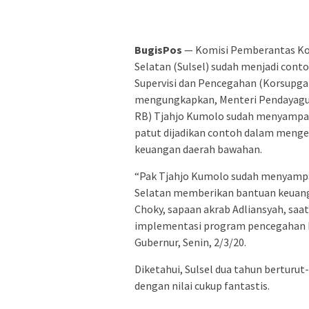
BugisPos
— Komisi Pemberantas Kor
Selatan (Sulsel) sudah menjadi cont
Supervisi dan Pencegahan (Korsupgah)
mengungkapkan, Menteri Pendayagun
RB) Tjahjo Kumolo sudah menyampaik
patut dijadikan contoh dalam meng
keuangan daerah bawahan.
“Pak Tjahjo Kumolo sudah menyampai
Selatan memberikan bantuan keuang
Choky, sapaan akrab Adliansyah, saa
implementasi program pencegahan kor
Gubernur, Senin, 2/3/20.
Diketahui, Sulsel dua tahun bertur
dengan nilai cukup fantastis.