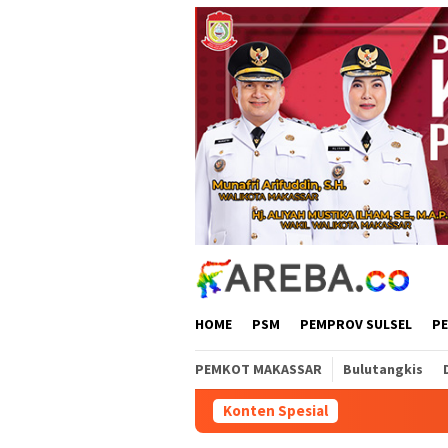
Loncat
ke
konten
HOME
PSM
PEMPROV SULSEL
P
PEMKOT MAKASSAR
Bulutangkis
Konten Spesial