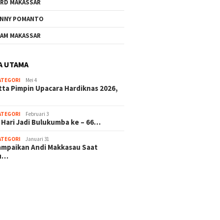
RD MAKASSAR
NNY POMANTO
AM MAKASSAR
A UTAMA
ATEGORI
Mei 4
tta Pimpin Upacara Hardiknas 2026,
ATEGORI
Februari 3
 Hari Jadi Bulukumba ke – 66…
ATEGORI
Januari 31
sampaikan Andi Makkasau Saat
u…
 hitam mahjong rekomendasi
slot online
mus slot gacor