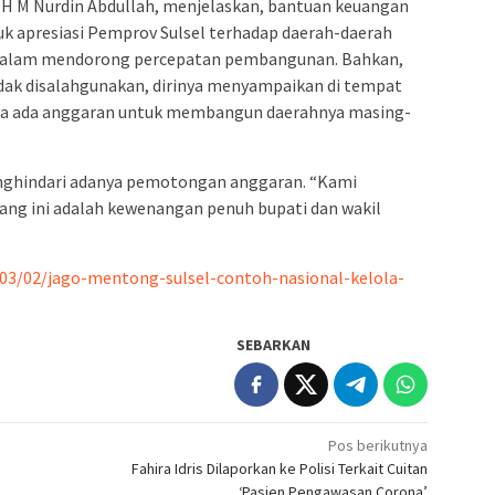
f H M Nurdin Abdullah, menjelaskan, bantuan keuangan
k apresiasi Pemprov Sulsel terhadap daerah-daerah
if dalam mendorong percepatan pembangunan. Bahkan,
dak disalahgunakan, dirinya menyampaikan di tempat
a ada anggaran untuk membangun daerahnya masing-
menghindari adanya pemotongan anggaran. “Kami
ng ini adalah kewenangan penuh bupati dan wakil
/03/02/jago-mentong-sulsel-contoh-nasional-kelola-
SEBARKAN
Pos berikutnya
Fahira Idris Dilaporkan ke Polisi Terkait Cuitan
‘Pasien Pengawasan Corona’