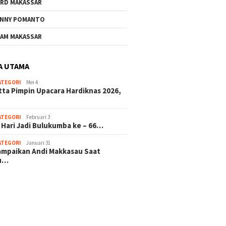
RD MAKASSAR
NNY POMANTO
AM MAKASSAR
A UTAMA
ATEGORI
Mei 4
tta Pimpin Upacara Hardiknas 2026,
ATEGORI
Februari 3
 Hari Jadi Bulukumba ke – 66…
ATEGORI
Januari 31
sampaikan Andi Makkasau Saat
u…
 hitam mahjong rekomendasi
slot online
mus slot gacor