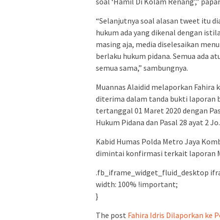
soal ‘Hamil Di Kolam Renang’,” papar
“Selanjutnya soal alasan tweet itu di
hukum ada yang dikenal dengan istilah
masing aja, media diselesaikan menur
berlaku hukum pidana. Semua ada atu
semua sama,” sambungnya.
Muannas Alaidid melaporkan Fahira k
diterima dalam tanda bukti laporan
tertanggal 01 Maret 2020 dengan Pas
Hukum Pidana dan Pasal 28 ayat 2 Jo.
Kabid Humas Polda Metro Jaya Komb
dimintai konfirmasi terkait laporan
.fb_iframe_widget_fluid_desktop ifr
width: 100% !important;
}
The post
Fahira Idris Dilaporkan ke 