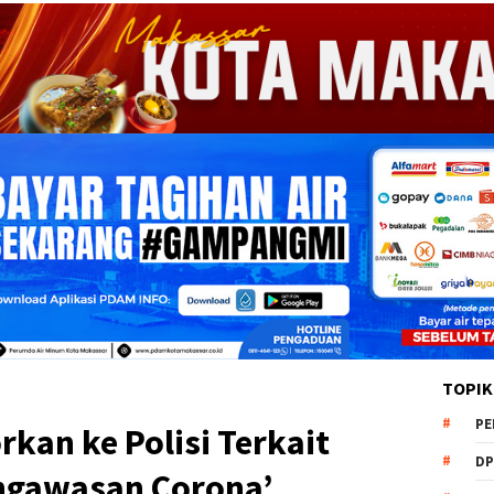
TOPIK
PE
orkan ke Polisi Terkait
DP
engawasan Corona’