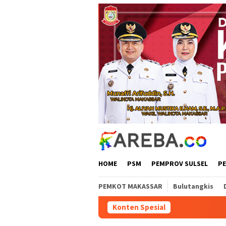
Loncat
ke
konten
HOME
PSM
PEMPROV SULSEL
P
PEMKOT MAKASSAR
Bulutangkis
Konten Spesial