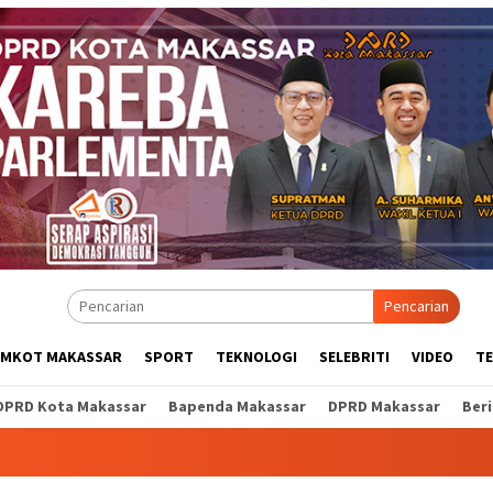
Pencarian
EMKOT MAKASSAR
SPORT
TEKNOLOGI
SELEBRITI
VIDEO
T
DPRD Kota Makassar
Bapenda Makassar
DPRD Makassar
Ber