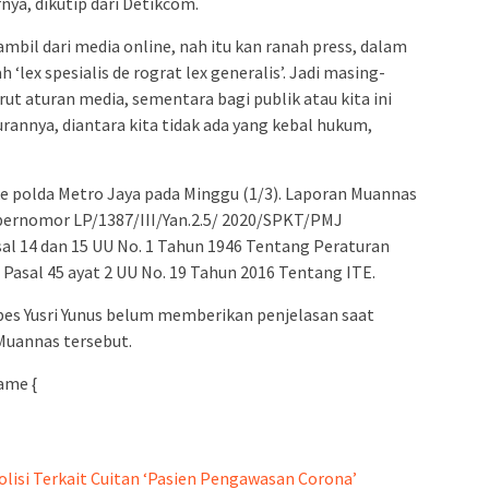
nya, dikutip dari Detikcom.
ambil dari media online, nah itu kan ranah press, dalam
 ‘lex spesialis de rograt lex generalis’. Jadi masing-
ut aturan media, sementara bagi publik atau kita ini
rannya, diantara kita tidak ada yang kebal hukum,
e polda Metro Jaya pada Minggu (1/3). Laporan Muannas
 bernomor LP/1387/III/Yan.2.5/ 2020/SPKT/PMJ
al 14 dan 15 UU No. 1 Tahun 1946 Tentang Peraturan
 Pasal 45 ayat 2 UU No. 19 Tahun 2016 Tentang ITE.
es Yusri Yunus belum memberikan penjelasan saat
 Muannas tersebut.
ame {
Polisi Terkait Cuitan ‘Pasien Pengawasan Corona’