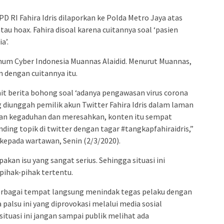
admin s
situs ju
D RI Fahira Idris dilaporkan ke Polda Metro Jaya atas
bonus s
u hoax. Fahira disoal karena cuitannya soal ‘pasien
a’.
pakar p
prediks
Umum Cyber Indonesia Muannas Alaidid. Menurut Muannas,
 dengan cuitannya itu.
it berita bohong soal ‘adanya pengawasan virus corona
ng diunggah pemilik akun Twitter Fahira Idris dalam laman
kan kegaduhan dan meresahkan, konten itu sempat
ding topik di twitter dengan tagar #tangkapfahiraidris,”
kepada wartawan, Senin (2/3/2020).
kan isu yang sangat serius. Sehingga situasi ini
pihak-pihak tertentu.
 berbagai tempat langsung menindak tegas pelaku dengan
palsu ini yang diprovokasi melalui media sosial
situasi ini jangan sampai publik melihat ada