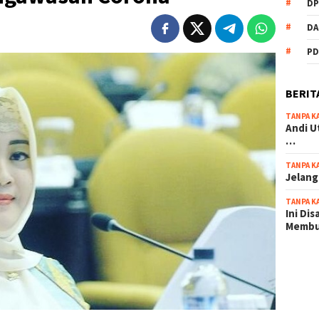
DP
DA
PD
BERIT
TANPA K
Andi U
…
TANPA K
Jelang
TANPA K
Ini Di
Memb
scatter
maxwin 
pola ru