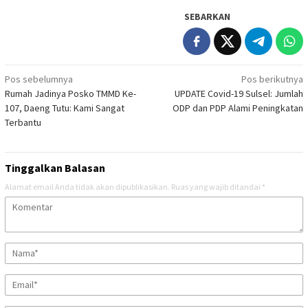
SEBARKAN
Navigasi
Pos sebelumnya
Pos berikutnya
Rumah Jadinya Posko TMMD Ke-
UPDATE Covid-19 Sulsel: Jumlah
pos
107, Daeng Tutu: Kami Sangat
ODP dan PDP Alami Peningkatan
Terbantu
Tinggalkan Balasan
Alamat email Anda tidak akan dipublikasikan.
Ruas yang wajib ditandai
*