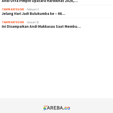
Andi Utta Pimpin Upacara Hardiknas 2026,…
TANPA KATEGORI
Februari 3
Jelang Hari Jadi Bulukumba ke – 66…
TANPA KATEGORI
Januari 31
Ini Disampaikan Andi Makkasau Saat Membu…
scatter hitam mahjong rekomendasi
maxwin slot online
pola rumus slot gacor
admin slot gacor
situs judi online
bonus scatter hitam mahjong
pakar pola gacor slot online
prediksi juara taruhan bola