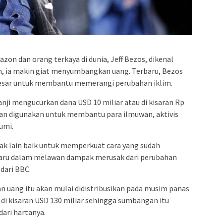
admin s
situs ju
bonus s
pakar p
prediks
azon dan orang terkaya di dunia, Jeff Bezos, dikenal
an, ia makin giat menyumbangkan uang. Terbaru, Bezos
besar untuk membantu memerangi perubahan iklim.
ji mengucurkan dana USD 10 miliar atau di kisaran Rp
 akan digunakan untuk membantu para ilmuwan, aktivis
umi.
hak lain baik untuk memperkuat cara yang sudah
baru dalam melawan dampak merusak dari perubahan
 dari BBC.
 uang itu akan mulai didistribusikan pada musim panas
 di kisaran USD 130 miliar sehingga sumbangan itu
dari hartanya.