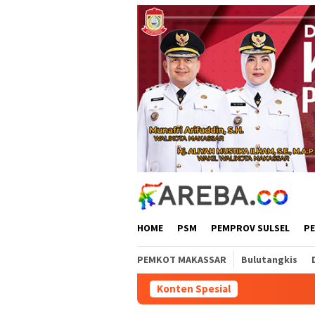
Loncat
ke
konten
HOME
PSM
PEMPROV SULSEL
P
PEMKOT MAKASSAR
Bulutangkis
Konten Spesial