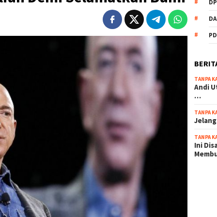
DP
DA
PD
BERIT
TANPA K
Andi U
…
TANPA K
Jelang
TANPA K
Ini Di
Memb
scatter
maxwin 
pola ru