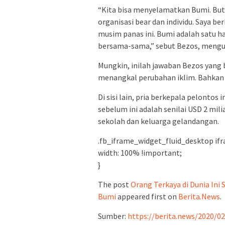
“Kita bisa menyelamatkan Bumi. Butuh
organisasi bear dan individu. Saya 
musim panas ini. Bumi adalah satu h
bersama-sama,” sebut Bezos, mengu
Mungkin, inilah jawaban Bezos yang 
menangkal perubahan iklim. Bahkan
Di sisi lain, pria berkepala pelontos
sebelum ini adalah senilai USD 2 m
sekolah dan keluarga gelandangan.
.fb_iframe_widget_fluid_desktop ifr
width: 100% !important;
}
The post
Orang Terkaya di Dunia In
Bumi
appeared first on
Berita.News
.
Sumber:
https://berita.news/2020/0