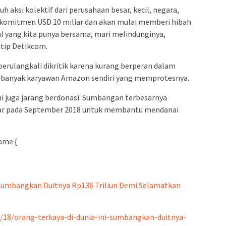
 aksi kolektif dari perusahaan besar, kecil, negara,
berkomitmen USD 10 miliar dan akan mulai memberi hibah
al yang kita punya bersama, mari melindunginya,
tip Detikcom.
berulangkali dikritik karena kurang berperan dalam
 banyak karyawan Amazon sendiri yang memprotesnya.
 ini juga jarang berdonasi. Sumbangan terbesarnya
iliar pada September 2018 untuk membantu mendanai
ame {
i Sumbangkan Duitnya Rp136 Triliun Demi Selamatkan
2/18/orang-terkaya-di-dunia-ini-sumbangkan-duitnya-