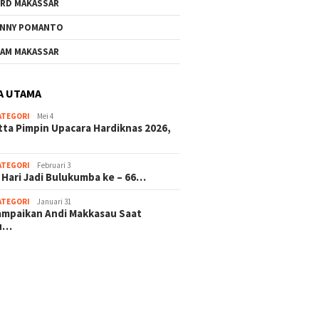
RD MAKASSAR
NNY POMANTO
AM MAKASSAR
A UTAMA
ATEGORI
Mei 4
tta Pimpin Upacara Hardiknas 2026,
ATEGORI
Februari 3
 Hari Jadi Bulukumba ke – 66…
ATEGORI
Januari 31
sampaikan Andi Makkasau Saat
u…
 hitam mahjong rekomendasi
slot online
mus slot gacor