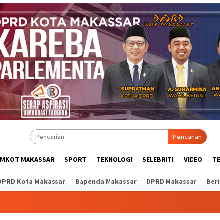
Pencarian
EMKOT MAKASSAR
SPORT
TEKNOLOGI
SELEBRITI
VIDEO
T
DPRD Kota Makassar
Bapenda Makassar
DPRD Makassar
Ber