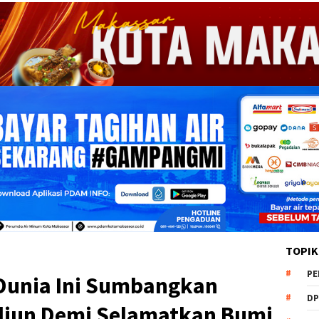
TOPIK
PE
 Dunia Ini Sumbangkan
DP
iliun Demi Selamatkan Bumi