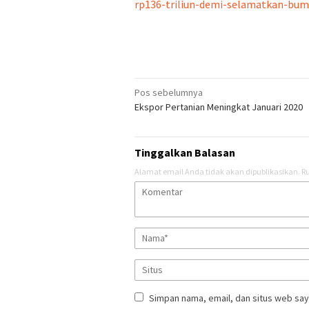
rp136-triliun-demi-selamatkan-bum
Navigasi
Pos sebelumnya
Ekspor Pertanian Meningkat Januari 2020
pos
Tinggalkan Balasan
Alamat email Anda tidak akan dipublikasikan.
Ru
Simpan nama, email, dan situs web say