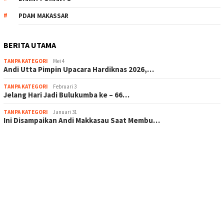
PDAM MAKASSAR
BERITA UTAMA
TANPA KATEGORI
Mei 4
Andi Utta Pimpin Upacara Hardiknas 2026,…
TANPA KATEGORI
Februari 3
Jelang Hari Jadi Bulukumba ke – 66…
TANPA KATEGORI
Januari 31
Ini Disampaikan Andi Makkasau Saat Membu…
scatter hitam mahjong rekomendasi
maxwin slot online
pola rumus slot gacor
admin slot gacor
situs judi online
bonus scatter hitam mahjong