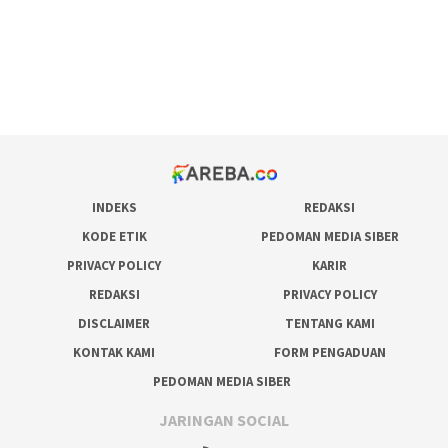
situs judi online
bonus scatter hitam mahjong
pakar pola gacor slot online
prediksi juara taruhan bola
INDEKS
REDAKSI
KODE ETIK
PEDOMAN MEDIA SIBER
PRIVACY POLICY
KARIR
REDAKSI
PRIVACY POLICY
DISCLAIMER
TENTANG KAMI
KONTAK KAMI
FORM PENGADUAN
PEDOMAN MEDIA SIBER
JARINGAN SOCIAL