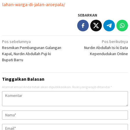
lahan-warga-di-jalan-aroepala/
SEBARKAN
Navigasi
Pos sebelumnya
Pos berikutnya
Resmikan Pembangunan Galangan
Nurdin Abdullah Isi ki Data
pos
Kapal, Nurdin Abdullah Puji ki
Kependudukan Online
Bupati Barru
Tinggalkan Balasan
Alamat email Anda tidak akan dipublikasikan.
Ruas yang wajib ditandai
*