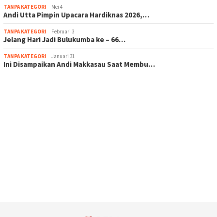
TANPA KATEGORI
Mei 4
Andi Utta Pimpin Upacara Hardiknas 2026,…
TANPA KATEGORI
Februari 3
Jelang Hari Jadi Bulukumba ke – 66…
TANPA KATEGORI
Januari 31
Ini Disampaikan Andi Makkasau Saat Membu…
scatter hitam mahjong rekomendasi
maxwin slot online
pola rumus slot gacor
admin slot gacor
situs judi online
bonus scatter hitam mahjong
pakar pola gacor slot online
prediksi juara taruhan bola