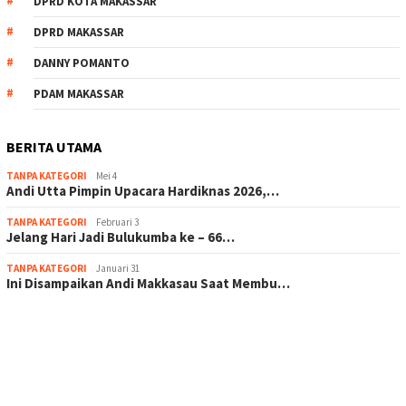
DPRD KOTA MAKASSAR
DPRD MAKASSAR
DANNY POMANTO
PDAM MAKASSAR
BERITA UTAMA
TANPA KATEGORI
Mei 4
Andi Utta Pimpin Upacara Hardiknas 2026,…
TANPA KATEGORI
Februari 3
Jelang Hari Jadi Bulukumba ke – 66…
TANPA KATEGORI
Januari 31
Ini Disampaikan Andi Makkasau Saat Membu…
scatter hitam mahjong rekomendasi
maxwin slot online
pola rumus slot gacor
admin slot gacor