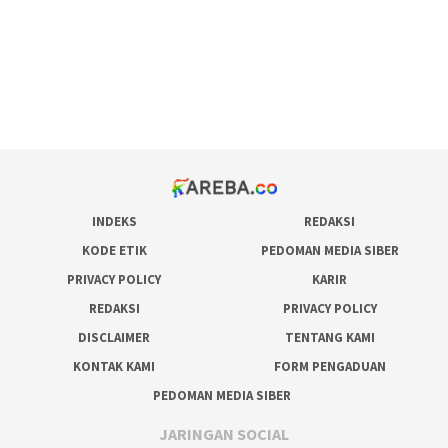
situs judi online
bonus scatter hitam mahjong
pakar pola gacor slot online
prediksi juara taruhan bola
INDEKS
REDAKSI
KODE ETIK
PEDOMAN MEDIA SIBER
PRIVACY POLICY
KARIR
REDAKSI
PRIVACY POLICY
DISCLAIMER
TENTANG KAMI
KONTAK KAMI
FORM PENGADUAN
PEDOMAN MEDIA SIBER
JARINGAN SOCIAL