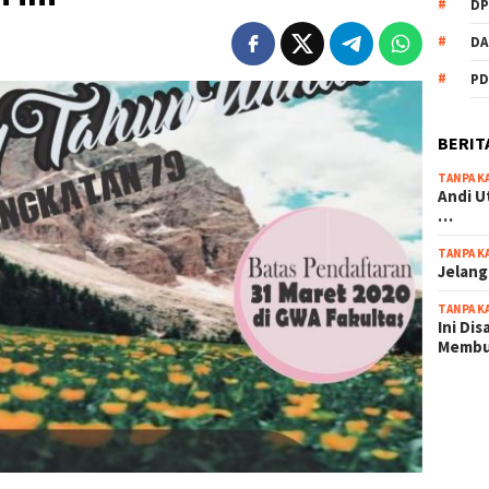
DP
DA
PD
BERIT
TANPA K
Andi U
…
TANPA K
Jelang
TANPA K
Ini Di
Memb
scatter
maxwin 
pola ru