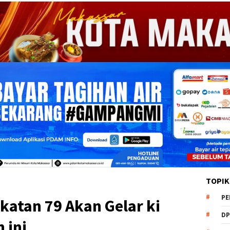
TOPIK
PE
atan 79 Akan Gelar ki
DP
 ini