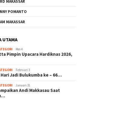
RD MAKASSAR
NNY POMANTO
AM MAKASSAR
A UTAMA
ATEGORI
Mei 4
tta Pimpin Upacara Hardiknas 2026,
ATEGORI
Februari 3
 Hari Jadi Bulukumba ke – 66…
ATEGORI
Januari 31
sampaikan Andi Makkasau Saat
u…
 hitam mahjong rekomendasi
slot online
mus slot gacor