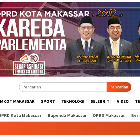
Pencarian
EMKOT MAKASSAR
SPORT
TEKNOLOGI
SELEBRITI
VIDEO
T
DPRD Kota Makassar
Bapenda Makassar
DPRD Makassar
Ber