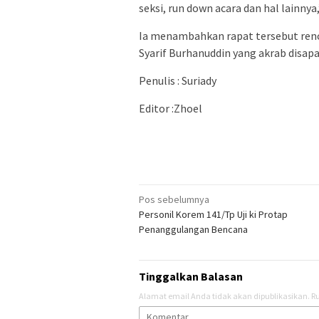
seksi, run down acara dan hal lainny
Ia menambahkan rapat tersebut ren
Syarif Burhanuddin yang akrab disapa 
Penulis : Suriady
Editor :Zhoel
Navigasi
Pos sebelumnya
Personil Korem 141/Tp Uji ki Protap
pos
Penanggulangan Bencana
Tinggalkan Balasan
Alamat email Anda tidak akan dipublikasikan.
Ru