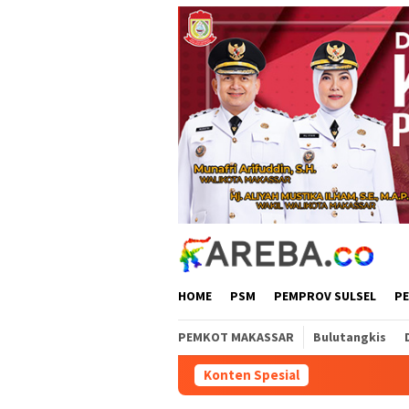
Loncat
ke
konten
HOME
PSM
PEMPROV SULSEL
P
PEMKOT MAKASSAR
Bulutangkis
Konten Spesial