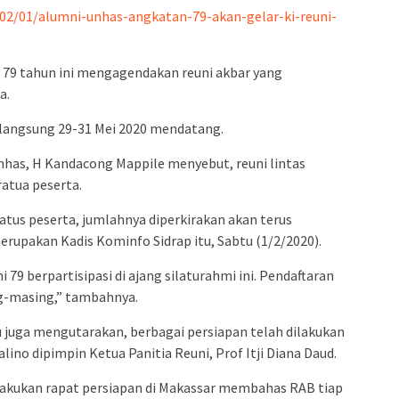
admin s
02/01/alumni-unhas-angkatan-79-akan-gelar-ki-reuni-
situs ju
bonus s
79 tahun ini mengagendakan reuni akbar yang
pakar p
a.
prediks
rlangsung 29-31 Mei 2020 mendatang.
nhas, H Kandacong Mappile menyebut, reuni lintas
 ratua peserta.
 ratus peserta, jumlahnya diperkirakan akan terus
upakan Kadis Kominfo Sidrap itu, Sabtu (1/2/2020).
79 berpartisipasi di ajang silaturahmi ini. Pendaftaran
ng-masing,” tambahnya.
 juga mengutarakan, berbagai persiapan telah dilakukan
alino dipimpin Ketua Panitia Reuni, Prof Itji Diana Daud.
akukan rapat persiapan di Makassar membahas RAB tiap