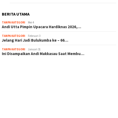
BERITA UTAMA
TANPA KATEGORI
Mei 4
Andi Utta Pimpin Upacara Hardiknas 2026,…
TANPA KATEGORI
Februari 3
Jelang Hari Jadi Bulukumba ke – 66…
TANPA KATEGORI
Januari 31
Ini Disampaikan Andi Makkasau Saat Membu…
scatter hitam mahjong rekomendasi
maxwin slot online
pola rumus slot gacor
admin slot gacor
situs judi online
bonus scatter hitam mahjong
pakar pola gacor slot online
prediksi juara taruhan bola