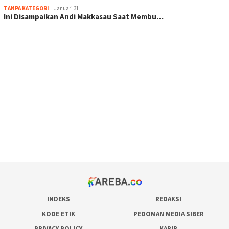
TANPA KATEGORI
Januari 31
Ini Disampaikan Andi Makkasau Saat Membu…
scatter hitam mahjong rekomendasi
maxwin slot online
pola rumus slot gacor
admin slot gacor
situs judi online
bonus scatter hitam mahjong
pakar pola gacor slot online
prediksi juara taruhan bola
INDEKS
REDAKSI
KODE ETIK
PEDOMAN MEDIA SIBER
PRIVACY POLICY
KARIR