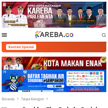
Loncat
ke
konten
Menu
Mobile
Konten Spesial
Beranda
Tanpa Kategori