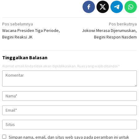
Navigasi
Pos sebelumnya
Pos berikutnya
Wacana Presiden Tiga Periode,
Jokowi Merasa Dijerumuskan,
pos
Begini Reaksi JK
Begini Respon Nasdem
Tinggalkan Balasan
Alamat email Anda tidak akan dipublikasikan.
Ruas yang wajib ditandai
*
Simpan nama, email, dan situs web saya pada peramban ini untuk