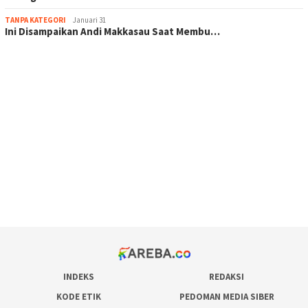
TANPA KATEGORI
Januari 31
Ini Disampaikan Andi Makkasau Saat Membu…
scatter hitam mahjong rekomendasi
maxwin slot online
pola rumus slot gacor
admin slot gacor
situs judi online
bonus scatter hitam mahjong
pakar pola gacor slot online
prediksi juara taruhan bola
INDEKS
REDAKSI
KODE ETIK
PEDOMAN MEDIA SIBER