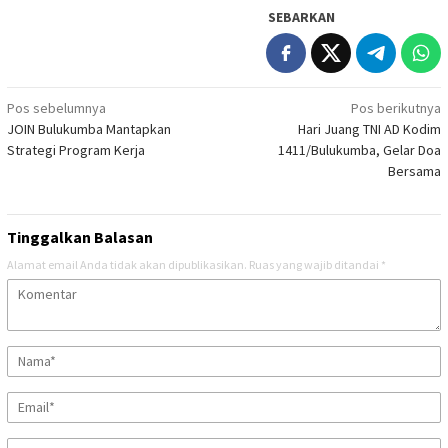
SEBARKAN
Navigasi
Pos sebelumnya
Pos berikutnya
JOIN Bulukumba Mantapkan
Hari Juang TNI AD Kodim
pos
Strategi Program Kerja
1411/Bulukumba, Gelar Doa
Bersama
Tinggalkan Balasan
Alamat email Anda tidak akan dipublikasikan.
Ruas yang wajib ditandai
*