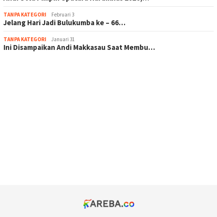
TANPA KATEGORI
Februari 3
Jelang Hari Jadi Bulukumba ke – 66…
TANPA KATEGORI
Januari 31
Ini Disampaikan Andi Makkasau Saat Membu…
scatter hitam mahjong rekomendasi
maxwin slot online
pola rumus slot gacor
admin slot gacor
situs judi online
bonus scatter hitam mahjong
pakar pola gacor slot online
prediksi juara taruhan bola