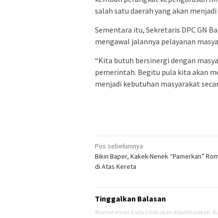
salah satu daerah yang akan menjadi 
Sementara itu, Sekretaris DPC GN B
mengawal jalannya pelayanan masya
“Kita butuh bersinergi dengan masy
pemerintah. Begitu pula kita akan
menjadi kebutuhan masyarakat secara
Navigasi
Pos sebelumnya
Bikin Baper, Kakek-Nenek “Pamerkan” Ro
pos
di Atas Kereta
Tinggalkan Balasan
Alamat email Anda tidak akan dipublikasikan.
Ru