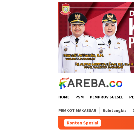
Loncat
ke
konten
HOME
PSM
PEMPROV SULSEL
P
PEMKOT MAKASSAR
Bulutangkis
Konten Spesial