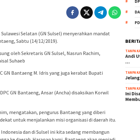
DP
DA
PD
 Sulawesi Selatan (GN Sulsel) menyerahkan mandat
BERIT
aeng, Sabtu (14/12/2019).
TANPA K
ung oleh Sekretaris GN Sulsel, Nasrun Rachim,
Andi U
aisal Suhaeb
…
 GN Bantaeng M. Idris yang juga kerabat Bupati
TANPA K
Jelang
TANPA K
 DPC GN Bantaeng, Ansar (Ancha) disaksikan Korwil
Ini Di
Memb
ahim, mengatakan, pengurus Bantaeng yang diberi
scatter
ekat untuk menjalankan misi organisasi di daerah itu.
maxwin 
 Indonesia dan di Sulsel ini kita sedang membangun
pola ru
gga ke daerah. Harapan kami, Bantaeng akan menjadi