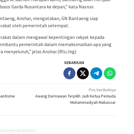
admin s
basis Garda Nusantara ke depan,” kata Nasrun.
situs ju
bonus s
antaeng, Anshar, mengatakan, GN Bantaeng siap
pakar p
rakat oleh pemerintah setempat.
prediks
arakat dalam mengawal kepentingan rakyat kepada
 membantu pemerintah dalam memaksimalkan apa yang
 menyeluruh,” jelas Anshar.(Rls/Jeg)
SEBARKAN
Pos berikutnya
mantisme
Awang Darmawan Terpilih Jadi Ketua Pemuda
Muhammadiyah Makassar
as yang wajib ditandai
*