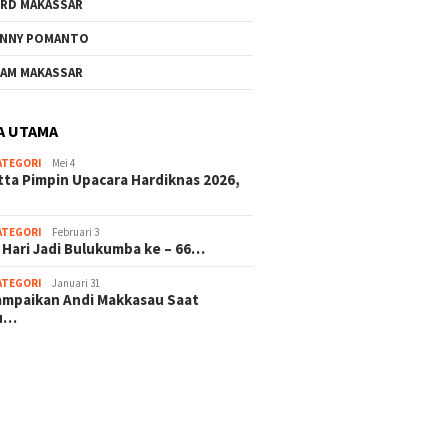
RD MAKASSAR
NNY POMANTO
AM MAKASSAR
A UTAMA
ATEGORI
Mei 4
tta Pimpin Upacara Hardiknas 2026,
ATEGORI
Februari 3
 Hari Jadi Bulukumba ke – 66…
ATEGORI
Januari 31
sampaikan Andi Makkasau Saat
u…
 hitam mahjong rekomendasi
slot online
mus slot gacor