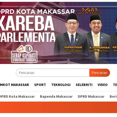
Pencarian
EMKOT MAKASSAR
SPORT
TEKNOLOGI
SELEBRITI
VIDEO
T
DPRD Kota Makassar
Bapenda Makassar
DPRD Makassar
Ber