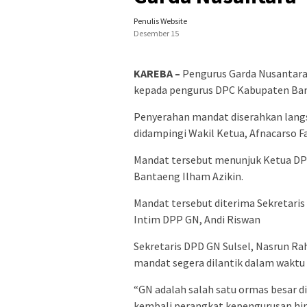
Penulis Website
Desember 15
KAREBA –
Pengurus Garda Nusantara
kepada pengurus DPC Kabupaten Bant
Penyerahan mandat diserahkan langs
didampingi Wakil Ketua, Afnacarso F
Mandat tersebut menunjuk Ketua DPC
Bantaeng Ilham Azikin.
Mandat tersebut diterima Sekretaris
Intim DPP GN, Andi Riswan
Sekretaris DPD GN Sulsel, Nasrun R
mandat segera dilantik dalam waktu d
“GN adalah salah satu ormas besar di
kembali perangkat kepengurusan hin