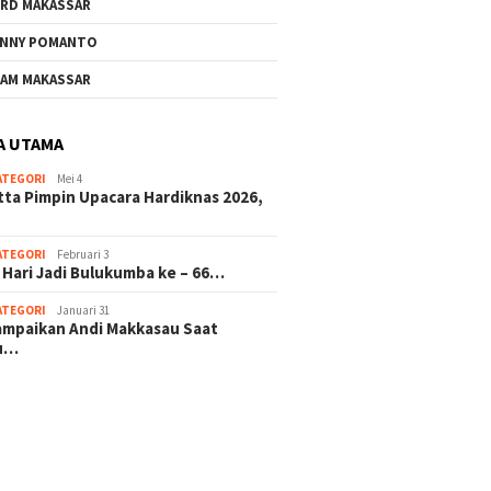
RD MAKASSAR
NNY POMANTO
AM MAKASSAR
A UTAMA
ATEGORI
Mei 4
tta Pimpin Upacara Hardiknas 2026,
ATEGORI
Februari 3
 Hari Jadi Bulukumba ke – 66…
ATEGORI
Januari 31
sampaikan Andi Makkasau Saat
u…
 hitam mahjong rekomendasi
slot online
mus slot gacor