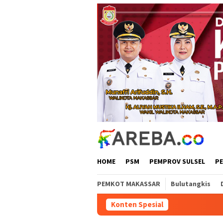
Loncat
ke
konten
HOME
PSM
PEMPROV SULSEL
P
PEMKOT MAKASSAR
Bulutangkis
Konten Spesial