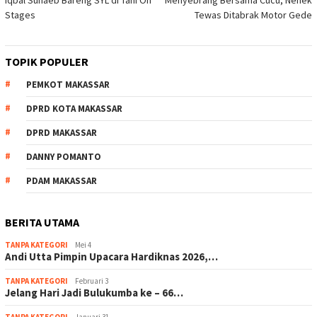
Iqbal Suhaeb Bareng SYL di Tani On
Menyebrang Bersama Cucu, Nenek
pos
Stages
Tewas Ditabrak Motor Gede
TOPIK POPULER
PEMKOT MAKASSAR
DPRD KOTA MAKASSAR
DPRD MAKASSAR
DANNY POMANTO
PDAM MAKASSAR
BERITA UTAMA
TANPA KATEGORI
Mei 4
Andi Utta Pimpin Upacara Hardiknas 2026,…
TANPA KATEGORI
Februari 3
Jelang Hari Jadi Bulukumba ke – 66…