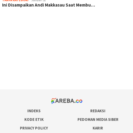
TANPA KATEGORI
Januari 31
Ini Disampaikan Andi Makkasau Saat Membu…
scatter hitam mahjong rekomendasi
maxwin slot online
pola rumus slot gacor
admin slot gacor
situs judi online
bonus scatter hitam mahjong
pakar pola gacor slot online
prediksi juara taruhan bola
INDEKS
REDAKSI
KODE ETIK
PEDOMAN MEDIA SIBER
PRIVACY POLICY
KARIR