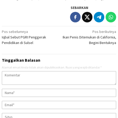
SEBARKAN
Navigasi
Pos sebelumnya
Pos berikutnya
Iqbal Sebut PGRI Penggerak
Ikan Penis Ditemukan di California,
pos
Pendidikan di Sulsel
Begini Bentuknya
Tinggalkan Balasan
Alamat email Anda tidak akan dipublikasikan.
Ruas yang wajib ditandai
*