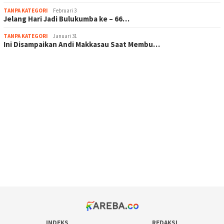
TANPA KATEGORI
Februari 3
Jelang Hari Jadi Bulukumba ke – 66…
TANPA KATEGORI
Januari 31
Ini Disampaikan Andi Makkasau Saat Membu…
scatter hitam mahjong rekomendasi
maxwin slot online
pola rumus slot gacor
admin slot gacor
situs judi online
bonus scatter hitam mahjong
pakar pola gacor slot online
prediksi juara taruhan bola
INDEKS
REDAKSI