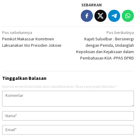
SEBARKAN
Navigasi
Pos sebelumnya
Pos berikutnya
Pemkot Makassar Komitmen
Kajati Sulselbar : Bersinergi
pos
Laksanakan Visi Presiden Jokowi
dengan Pemda, Undanglah
Kepolisian dan Kejaksaan dalam
Pembahasan KUA -PPAS DPRD
Tinggalkan Balasan
Alamat email Anda tidak akan dipublikasikan.
Ruas yang wajib ditandai
*