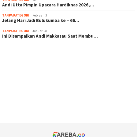
Andi Utta Pimpin Upacara Hardiknas 2026,…
TANPA KATEGORI
Februari 3
Jelang Hari Jadi Bulukumba ke – 66…
TANPA KATEGORI
Januari 31
Ini Disampaikan Andi Makkasau Saat Membu…
scatter hitam mahjong rekomendasi
maxwin slot online
pola rumus slot gacor
admin slot gacor
situs judi online
bonus scatter hitam mahjong
pakar pola gacor slot online
prediksi juara taruhan bola